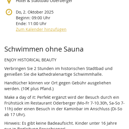
Hotel & Stadtbad Oderberger
Do, 2. Oktober 2025
Beginn:
09:00
Uhr
Ende:
11:00
Uhr
Zum Kalender hinzufügen
Produkte
Schwimmen ohne Sauna
ENJOY HISTORICAL BEAUTY
Verbringen Sie 2 Stunden im historischen Stadtbad und
genießen Sie die kathedralenartige Schwimmhalle.
Handtücher können vor Ort gegen Gebühr ausgeliehen
werden. (10€ plus Pfand.)
Make a day of it: Perfekt ergänzt wird der Besuch durch ein
Frühstück im Restaurant Oderberger (Mo-Fr 7-10.30h, Sa-So 7-
11h) oder einen Besuch in der Kaminbar im Anschluss (Di-So
ab 17 Uhr).
Hinweis: Es gibt keine Badeaufsicht. Kinder unter 16 Jahre
nur in Begleitung Erwachsener!