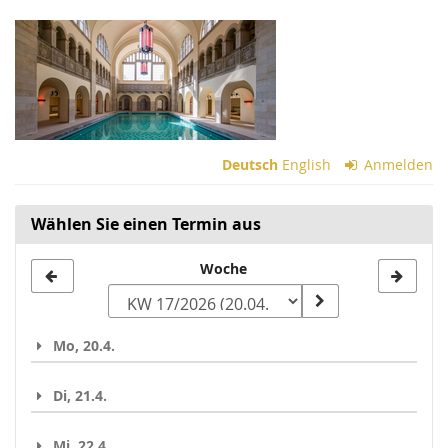
Zum
Haupt-
Inhalt
springen
Deutsch
English
Anmelden
Wählen Sie einen Termin aus
Woche
Woche
zur
Anzeige
Mo, 20.4.
auswählen
Di, 21.4.
Mi, 22.4.