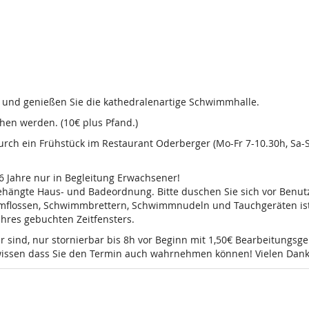
d und genießen Sie die kathedralenartige Schwimmhalle.
en werden. (10€ plus Pfand.)
 durch ein Frühstück im Restaurant Oderberger (Mo-Fr 7-10.30h, Sa
16 Jahre nur in Begleitung Erwachsener!
sgehängte Haus- und Badeordnung. Bitte duschen Sie sich vor Ben
mmflossen, Schwimmbrettern, Schwimmnudeln und Tauchgeräten ist 
 Ihres gebuchten Zeitfensters.
r sind, nur stornierbar bis 8h vor Beginn mit 1,50€ Bearbeitungsg
e wissen dass Sie den Termin auch wahrnehmen können! Vielen Dank