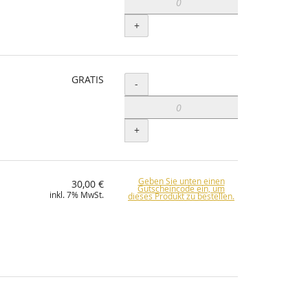
+
GRATIS
Menge
-
+
Geben Sie unten einen
30,00 €
Gutscheincode ein, um
inkl. 7% MwSt.
dieses Produkt zu bestellen.