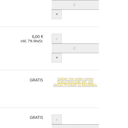
+
6,00 €
Menge
-
inkl. 7% MwSt.
+
Geben Sie unten einen
GRATIS
Gutscheincode ein, um
dieses Produkt zu bestellen.
GRATIS
Menge
-