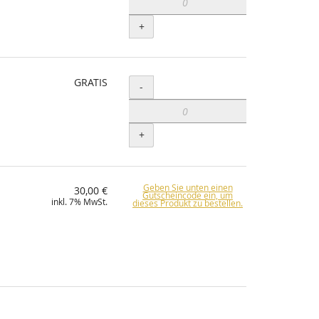
+
GRATIS
Menge
-
+
Geben Sie unten einen
30,00 €
Gutscheincode ein, um
inkl. 7% MwSt.
dieses Produkt zu bestellen.