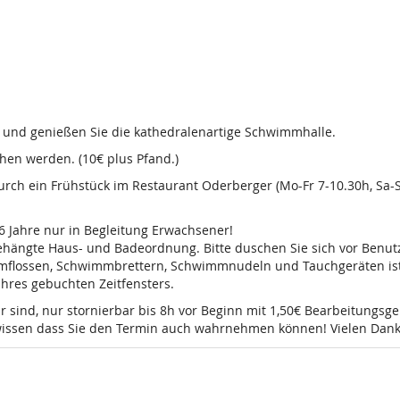
d und genießen Sie die kathedralenartige Schwimmhalle.
en werden. (10€ plus Pfand.)
 durch ein Frühstück im Restaurant Oderberger (Mo-Fr 7-10.30h, Sa
16 Jahre nur in Begleitung Erwachsener!
sgehängte Haus- und Badeordnung. Bitte duschen Sie sich vor Ben
mmflossen, Schwimmbrettern, Schwimmnudeln und Tauchgeräten ist 
 Ihres gebuchten Zeitfensters.
r sind, nur stornierbar bis 8h vor Beginn mit 1,50€ Bearbeitungsg
e wissen dass Sie den Termin auch wahrnehmen können! Vielen Dank