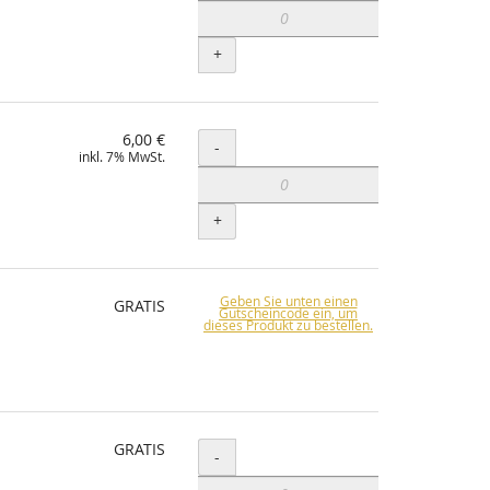
+
6,00 €
Menge
-
inkl. 7% MwSt.
+
Geben Sie unten einen
GRATIS
Gutscheincode ein, um
dieses Produkt zu bestellen.
GRATIS
Menge
-