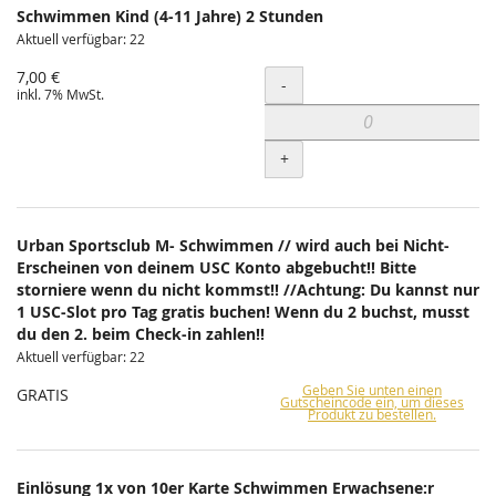
Schwimmen Kind (4-11 Jahre) 2 Stunden
Aktuell verfügbar: 22
7,00 €
Menge
-
inkl. 7% MwSt.
+
Urban Sportsclub M- Schwimmen // wird auch bei Nicht-
Erscheinen von deinem USC Konto abgebucht!! Bitte
storniere wenn du nicht kommst!! //Achtung: Du kannst nur
1 USC-Slot pro Tag gratis buchen! Wenn du 2 buchst, musst
du den 2. beim Check-in zahlen!!
Aktuell verfügbar: 22
Geben Sie unten einen
GRATIS
Gutscheincode ein, um dieses
Produkt zu bestellen.
Einlösung 1x von 10er Karte Schwimmen Erwachsene:r