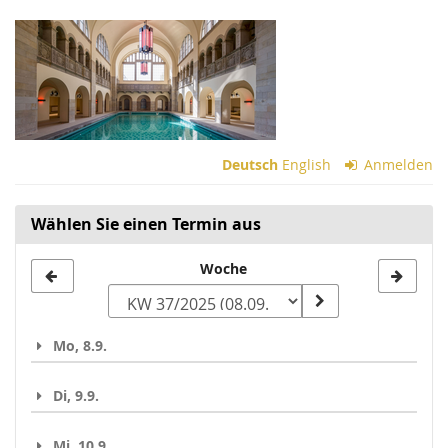
Zum
Haupt-
Inhalt
springen
Deutsch
English
Anmelden
Wählen Sie einen Termin aus
Woche
Woche
zur
Anzeige
Mo, 8.9.
auswählen
Di, 9.9.
Mi, 10.9.