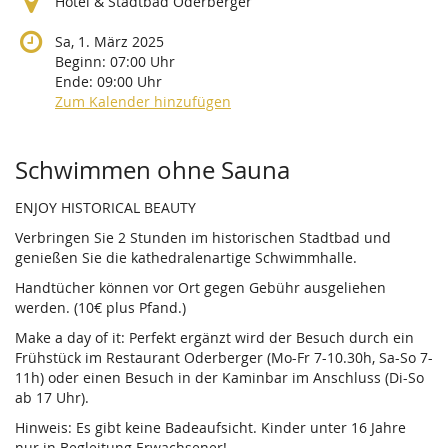
Hotel & Stadtbad Oderberger
Sa, 1. März 2025
Beginn:
07:00
Uhr
Ende:
09:00
Uhr
Zum Kalender hinzufügen
Produkte
Schwimmen ohne Sauna
ENJOY HISTORICAL BEAUTY
Verbringen Sie 2 Stunden im historischen Stadtbad und
genießen Sie die kathedralenartige Schwimmhalle.
Handtücher können vor Ort gegen Gebühr ausgeliehen
werden. (10€ plus Pfand.)
Make a day of it: Perfekt ergänzt wird der Besuch durch ein
Frühstück im Restaurant Oderberger (Mo-Fr 7-10.30h, Sa-So 7-
11h) oder einen Besuch in der Kaminbar im Anschluss (Di-So
ab 17 Uhr).
Hinweis: Es gibt keine Badeaufsicht. Kinder unter 16 Jahre
nur in Begleitung Erwachsener!