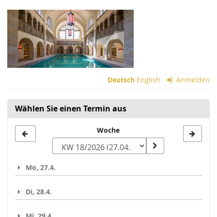
Zum
Haupt-
Inhalt
springen
Deutsch
English
Anmelden
Wählen Sie einen Termin aus
Woche
Woche
zur
Anzeige
Mo, 27.4.
auswählen
Di, 28.4.
Mi, 29.4.