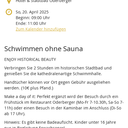
Hotel & Stadtbad Oderberger
So, 20. April 2025
Beginn:
09:00
Uhr
Ende:
11:00
Uhr
Zum Kalender hinzufügen
Produkte
Schwimmen ohne Sauna
ENJOY HISTORICAL BEAUTY
Verbringen Sie 2 Stunden im historischen Stadtbad und
genießen Sie die kathedralenartige Schwimmhalle.
Handtücher können vor Ort gegen Gebühr ausgeliehen
werden. (10€ plus Pfand.)
Make a day of it: Perfekt ergänzt wird der Besuch durch ein
Frühstück im Restaurant Oderberger (Mo-Fr 7-10.30h, Sa-So 7-
11h) oder einen Besuch in der Kaminbar im Anschluss (Di-So
ab 17 Uhr).
Hinweis: Es gibt keine Badeaufsicht. Kinder unter 16 Jahre
nur in Begleitung Erwachsener!