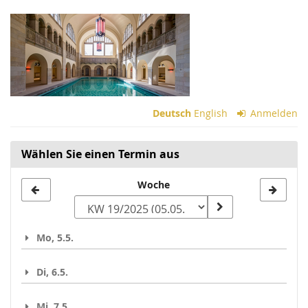
Zum
Haupt-
Inhalt
springen
Deutsch
English
Anmelden
Wählen Sie einen Termin aus
Woche
Woche
zur
Anzeige
Mo, 5.5.
auswählen
Di, 6.5.
Mi, 7.5.