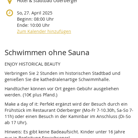
Hotel & Stadtbad Oderberger
So, 27. April 2025
Beginn:
08:00
Uhr
Ende:
10:00
Uhr
Zum Kalender hinzufügen
Produkte
Schwimmen ohne Sauna
ENJOY HISTORICAL BEAUTY
Verbringen Sie 2 Stunden im historischen Stadtbad und
genießen Sie die kathedralenartige Schwimmhalle.
Handtücher können vor Ort gegen Gebühr ausgeliehen
werden. (10€ plus Pfand.)
Make a day of it: Perfekt ergänzt wird der Besuch durch ein
Frühstück im Restaurant Oderberger (Mo-Fr 7-10.30h, Sa-So 7-
11h) oder einen Besuch in der Kaminbar im Anschluss (Di-So
ab 17 Uhr).
Hinweis: Es gibt keine Badeaufsicht. Kinder unter 16 Jahre
nur in Begleitung Erwachsener!