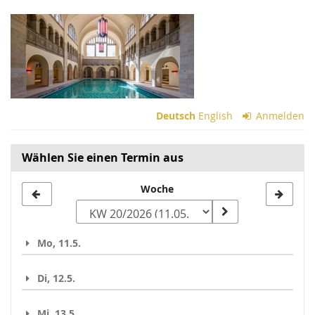
Zum
Haupt-
Inhalt
springen
Deutsch
English
Anmelden
Wählen Sie einen Termin aus
Woche
Woche
zur
Anzeige
Mo, 11.5.
auswählen
Di, 12.5.
Mi, 13.5.