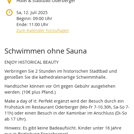
Hotel & Stadtbad Oderberger
Sa, 12. Juli 2025
Beginn:
09:00
Uhr
Ende:
11:00
Uhr
Zum Kalender hinzufügen
Produkte
Schwimmen ohne Sauna
ENJOY HISTORICAL BEAUTY
Verbringen Sie 2 Stunden im historischen Stadtbad und
genießen Sie die kathedralenartige Schwimmhalle.
Handtücher können vor Ort gegen Gebühr ausgeliehen
werden. (10€ plus Pfand.)
Make a day of it: Perfekt ergänzt wird der Besuch durch ein
Frühstück im Restaurant Oderberger (Mo-Fr 7-10.30h, Sa-So 7-
11h) oder einen Besuch in der Kaminbar im Anschluss (Di-So
ab 17 Uhr).
Hinweis: Es gibt keine Badeaufsicht. Kinder unter 16 Jahre
nur in Begleitung Erwachsener!