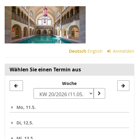
Zum
Haupt-
Inhalt
springen
Deutsch
English
Anmelden
Wählen Sie einen Termin aus
Woche
Woche
zur
Anzeige
Mo, 11.5.
auswählen
Di, 12.5.
Mi, 13.5.