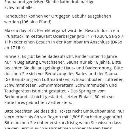
Sauna und genießen Sie die kathedralenartige
Schwimmhalle.
Handtücher können vor Ort gegen Gebühr ausgeliehen
werden (10€ plus Pfand) .
Make a day of it: Perfekt ergänzt wird der Besuch durch ein
Frühstück im Restaurant Oderberger (Mo-Fr 7-10.30h, Sa-So 7-
11h) oder einen Besuch in der Kaminbar im Anschluss (Di-So
ab 17 Uhr).
Hinweis: Es gibt keine Badeaufsicht. Kinder unter 16 Jahre
nur in Begleitung Erwachsener. Sauna nur ab 18 Jahre. Bitte
beachten Sie die ausgehängte Haus- und Badeordnung. Bitte
duschen Sie sich vor Benutzung des Bades und der Sauna.
Die Benutzung von Luftmatratzen, Schlauchbooten, Luftreifen,
Schwimmflossen, Schwimmbrettern, Schwimmnudeln und
Tauchgeräten ist nicht gestattet. - Das Springen vom
Beckenrand ist nicht gestattet. Letzter Einlass: 30 min vor
Ende Ihres gebuchten Zeitfensters.
Bitte beachten Sie dass die Tickets nicht umbuchbar sind, nur
stornierbar bis 8h vor Beginn mit 1,50€ Bearbeitungsgebühr!
Bitte buchen Sie daher erst kurzfristig wenn Sie wissen dass
Sie den Termin auch wahrnehmen können! Vielen Dank.