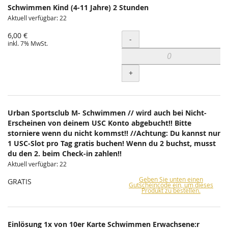
Schwimmen Kind (4-11 Jahre) 2 Stunden
Aktuell verfügbar: 22
6,00 €
Menge
-
inkl. 7% MwSt.
+
Urban Sportsclub M- Schwimmen // wird auch bei Nicht-
Erscheinen von deinem USC Konto abgebucht!! Bitte
storniere wenn du nicht kommst!! //Achtung: Du kannst nur
1 USC-Slot pro Tag gratis buchen! Wenn du 2 buchst, musst
du den 2. beim Check-in zahlen!!
Aktuell verfügbar: 22
Geben Sie unten einen
GRATIS
Gutscheincode ein, um dieses
Produkt zu bestellen.
Einlösung 1x von 10er Karte Schwimmen Erwachsene:r