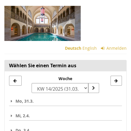
Zum
Haupt-
Inhalt
springen
Deutsch
English
Anmelden
Wählen Sie einen Termin aus
Woche
Woche
zur
Anzeige
Mo, 31.3.
auswählen
Mi, 2.4.
Do, 3.4.