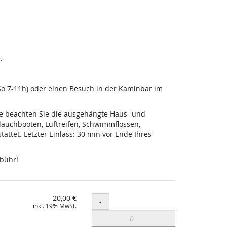
.
-So 7-11h) oder einen Besuch in der Kaminbar im
tte beachten Sie die ausgehängte Haus- und
lauchbooten, Luftreifen, Schwimmflossen,
ttet. Letzter Einlass: 30 min vor Ende Ihres
ebühr!
20,00 €
Menge
-
inkl. 19% MwSt.