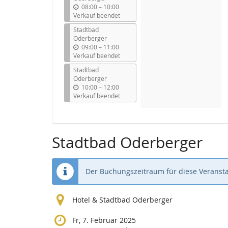
b
08:00
–
10:00
i
Verkauf beendet
s
Stadtbad
Oderberger
b
09:00
–
11:00
i
Verkauf beendet
s
Stadtbad
Oderberger
b
10:00
–
12:00
i
Verkauf beendet
s
Stadtbad Oderberger
Der Buchungszeitraum für diese Veransta
Hotel & Stadtbad Oderberger
Fr, 7. Februar 2025