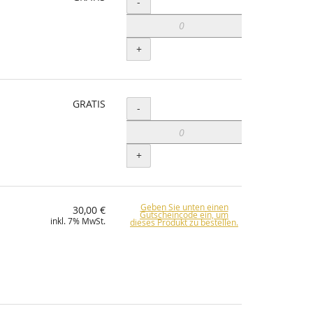
Menge
-
+
GRATIS
Menge
-
+
Geben Sie unten einen
30,00 €
Gutscheincode ein, um
inkl. 7% MwSt.
dieses Produkt zu bestellen.