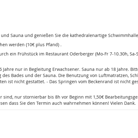
d und Sauna und genießen Sie die kathedralenartige Schwimmhalle
en werden (10€ plus Pfand) .
 durch ein Frühstück im Restaurant Oderberger (Mo-Fr 7-10.30h, Sa
16 Jahre nur in Begleitung Erwachsener. Sauna nur ab 18 Jahre. Bi
g des Bades und der Sauna. Die Benutzung von Luftmatratzen, Sch
t nicht gestattet. - Das Springen vom Beckenrand ist nicht gesta
r sind, nur stornierbar bis 8h vor Beginn mit 1,50€ Bearbeitungsg
wissen dass Sie den Termin auch wahrnehmen können! Vielen Dank.