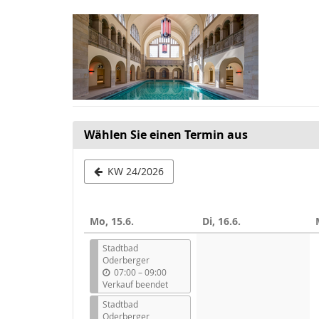
Zum
Haupt-
Inhalt
springen
Wählen Sie einen Termin aus
Woche
KW 24/2026
zur
Anzeige
Mo, 15.6.
Di, 16.6.
auswählen
Stadtbad
Oderberger
b
07:00
–
09:00
i
Verkauf beendet
s
Stadtbad
Oderberger