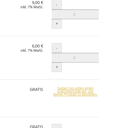
9,00 €
Menge
-
inkl. 7% MwSt.
+
6,00 €
Menge
-
inkl. 7% MwSt.
+
Geben Sie unten einen
GRATIS
Gutscheincode ein, um
dieses Produkt zu bestellen.
GRATIS