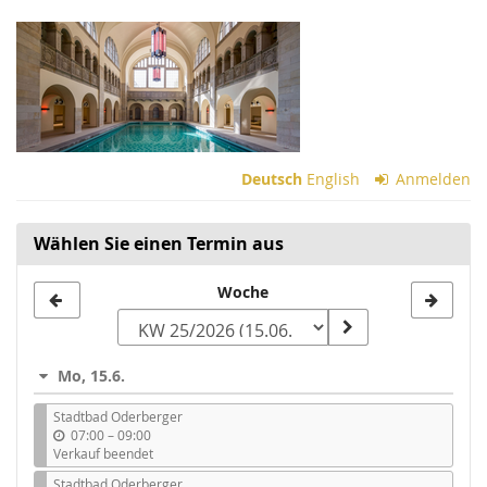
Zum
Haupt-
Inhalt
springen
Deutsch
English
Anmelden
Wählen Sie einen Termin aus
Woche
Woche
zur
Anzeige
Mo, 15.6.
auswählen
Stadtbad Oderberger
b
07:00
–
09:00
i
Verkauf beendet
s
Stadtbad Oderberger