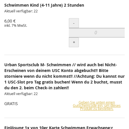
Schwimmen Kind (4-11 Jahre) 2 Stunden
Aktuell verfügbar: 22
6,00 €
Menge
-
inkl. 7% MwSt.
+
Urban Sportsclub M- Schwimmen // wird auch bei Nicht-
Erscheinen von deinem USC Konto abgebucht!! Bitte
storniere wenn du nicht kommst!! //Achtung: Du kannst nur
1 USC-Slot pro Tag gratis buchen! Wenn du 2 buchst, musst
du den 2. beim Check-in zahlen!!
Aktuell verfügbar: 22
Geben Sie unten einen
GRATIS
Gutscheincode ein, um dieses
Produkt zu bestellen.
Einlösung 1x von 10er Karte Schwimmen Erwachsene:r