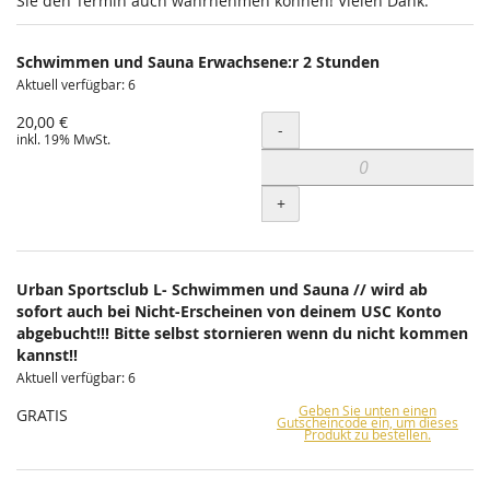
Sie den Termin auch wahrnehmen können! Vielen Dank.
Schwimmen und Sauna Erwachsene:r 2 Stunden
Aktuell verfügbar: 6
20,00 €
Menge
-
inkl. 19% MwSt.
+
Urban Sportsclub L- Schwimmen und Sauna // wird ab
sofort auch bei Nicht-Erscheinen von deinem USC Konto
abgebucht!!! Bitte selbst stornieren wenn du nicht kommen
kannst!!
Aktuell verfügbar: 6
Geben Sie unten einen
GRATIS
Gutscheincode ein, um dieses
Produkt zu bestellen.