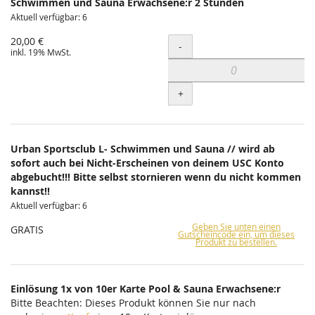
Schwimmen und Sauna Erwachsene:r 2 Stunden
Aktuell verfügbar: 6
20,00 €
Menge
-
inkl. 19% MwSt.
+
Urban Sportsclub L- Schwimmen und Sauna // wird ab
sofort auch bei Nicht-Erscheinen von deinem USC Konto
abgebucht!!! Bitte selbst stornieren wenn du nicht kommen
kannst!!
Aktuell verfügbar: 6
Geben Sie unten einen
GRATIS
Gutscheincode ein, um dieses
Produkt zu bestellen.
Einlösung 1x von 10er Karte Pool & Sauna Erwachsene:r
Bitte Beachten: Dieses Produkt können Sie nur nach