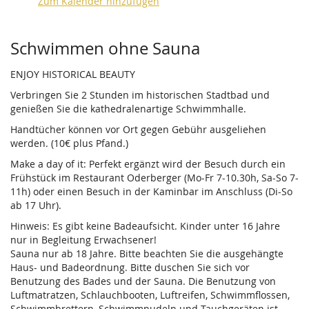
Zum Kalender hinzufügen
Produkte
Schwimmen ohne Sauna
ENJOY HISTORICAL BEAUTY
Verbringen Sie 2 Stunden im historischen Stadtbad und
genießen Sie die kathedralenartige Schwimmhalle.
Handtücher können vor Ort gegen Gebühr ausgeliehen
werden. (10€ plus Pfand.)
Make a day of it: Perfekt ergänzt wird der Besuch durch ein
Frühstück im Restaurant Oderberger (Mo-Fr 7-10.30h, Sa-So 7-
11h) oder einen Besuch in der Kaminbar im Anschluss (Di-So
ab 17 Uhr).
Hinweis: Es gibt keine Badeaufsicht. Kinder unter 16 Jahre
nur in Begleitung Erwachsener!
Sauna nur ab 18 Jahre. Bitte beachten Sie die ausgehängte
Haus- und Badeordnung. Bitte duschen Sie sich vor
Benutzung des Bades und der Sauna. Die Benutzung von
Luftmatratzen, Schlauchbooten, Luftreifen, Schwimmflossen,
Schwimmbrettern, Schwimmnudeln und Tauchgeräten ist