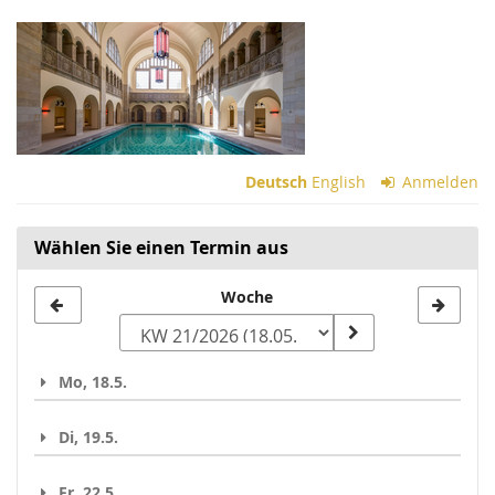
Zum
Haupt-
Inhalt
springen
Deutsch
English
Anmelden
Wählen Sie einen Termin aus
Woche
Woche
zur
Anzeige
Mo, 18.5.
auswählen
Di, 19.5.
Fr, 22.5.