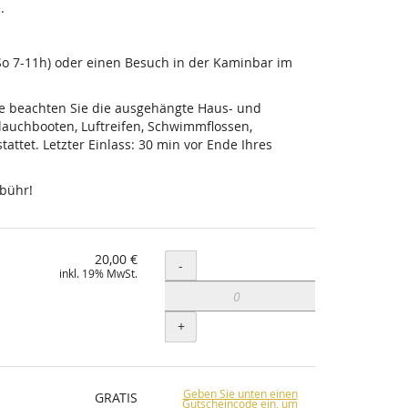
.
-So 7-11h) oder einen Besuch in der Kaminbar im
tte beachten Sie die ausgehängte Haus- und
lauchbooten, Luftreifen, Schwimmflossen,
ttet. Letzter Einlass: 30 min vor Ende Ihres
ebühr!
20,00 €
Menge
-
inkl. 19% MwSt.
+
Geben Sie unten einen
GRATIS
Gutscheincode ein, um