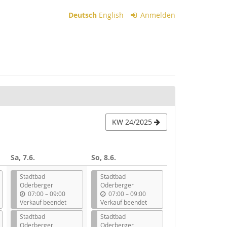
Deutsch
English
Anmelden
KW 24/2025
Sa, 7.6.
So, 8.6.
Stadtbad
Stadtbad
Oderberger
Oderberger
b
b
07:00
–
09:00
07:00
–
09:00
i
i
Verkauf beendet
Verkauf beendet
s
s
Stadtbad
Stadtbad
Oderberger
Oderberger