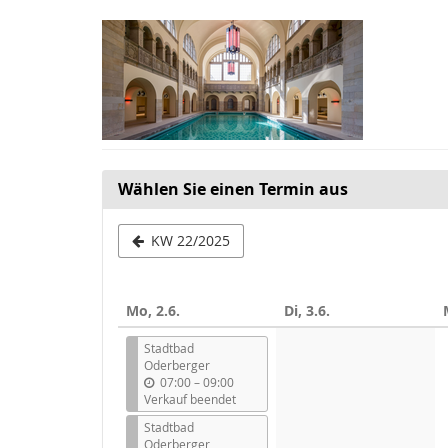
Zum
Haupt-
Inhalt
springen
Wählen Sie einen Termin aus
Woche
KW 22/2025
zur
Anzeige
Mo, 2.6.
Di, 3.6.
auswählen
Stadtbad
Oderberger
b
07:00
–
09:00
i
Verkauf beendet
s
Stadtbad
Oderberger