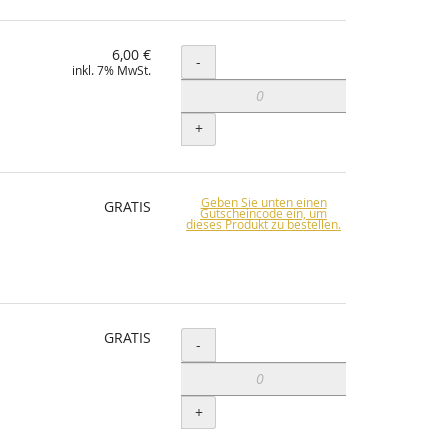
6,00 €
Menge
-
inkl. 7% MwSt.
+
Geben Sie unten einen
GRATIS
Gutscheincode ein, um
dieses Produkt zu bestellen.
GRATIS
Menge
-
+