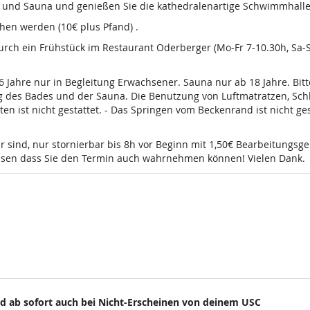
d und Sauna und genießen Sie die kathedralenartige Schwimmhalle
en werden (10€ plus Pfand) .
 durch ein Frühstück im Restaurant Oderberger (Mo-Fr 7-10.30h, Sa
16 Jahre nur in Begleitung Erwachsener. Sauna nur ab 18 Jahre. Bi
g des Bades und der Sauna. Die Benutzung von Luftmatratzen, Sch
t nicht gestattet. - Das Springen vom Beckenrand ist nicht gesta
r sind, nur stornierbar bis 8h vor Beginn mit 1,50€ Bearbeitungsg
wissen dass Sie den Termin auch wahrnehmen können! Vielen Dank.
d ab sofort auch bei Nicht-Erscheinen von deinem USC