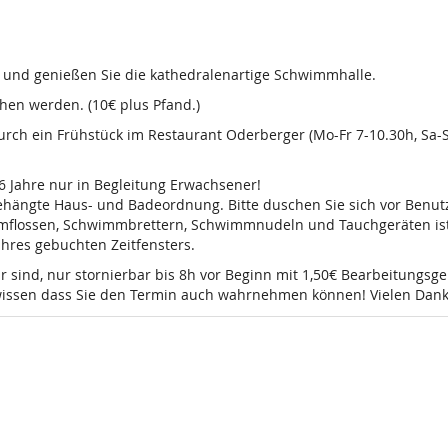
d und genießen Sie die kathedralenartige Schwimmhalle.
en werden. (10€ plus Pfand.)
 durch ein Frühstück im Restaurant Oderberger (Mo-Fr 7-10.30h, Sa
16 Jahre nur in Begleitung Erwachsener!
sgehängte Haus- und Badeordnung. Bitte duschen Sie sich vor Ben
mmflossen, Schwimmbrettern, Schwimmnudeln und Tauchgeräten ist 
 Ihres gebuchten Zeitfensters.
r sind, nur stornierbar bis 8h vor Beginn mit 1,50€ Bearbeitungsg
e wissen dass Sie den Termin auch wahrnehmen können! Vielen Dank