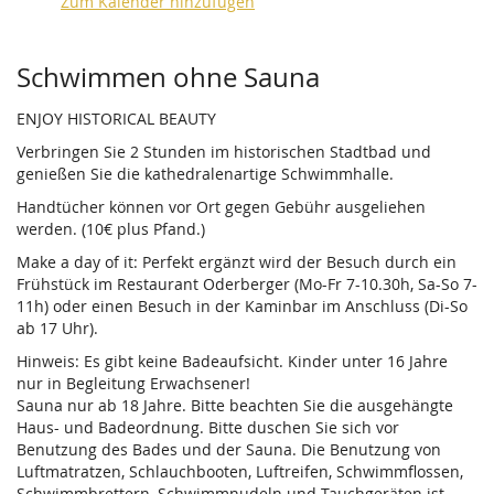
Zum Kalender hinzufügen
Produkte
Schwimmen ohne Sauna
ENJOY HISTORICAL BEAUTY
Verbringen Sie 2 Stunden im historischen Stadtbad und
genießen Sie die kathedralenartige Schwimmhalle.
Handtücher können vor Ort gegen Gebühr ausgeliehen
werden. (10€ plus Pfand.)
Make a day of it: Perfekt ergänzt wird der Besuch durch ein
Frühstück im Restaurant Oderberger (Mo-Fr 7-10.30h, Sa-So 7-
11h) oder einen Besuch in der Kaminbar im Anschluss (Di-So
ab 17 Uhr).
Hinweis: Es gibt keine Badeaufsicht. Kinder unter 16 Jahre
nur in Begleitung Erwachsener!
Sauna nur ab 18 Jahre. Bitte beachten Sie die ausgehängte
Haus- und Badeordnung. Bitte duschen Sie sich vor
Benutzung des Bades und der Sauna. Die Benutzung von
Luftmatratzen, Schlauchbooten, Luftreifen, Schwimmflossen,
Schwimmbrettern, Schwimmnudeln und Tauchgeräten ist