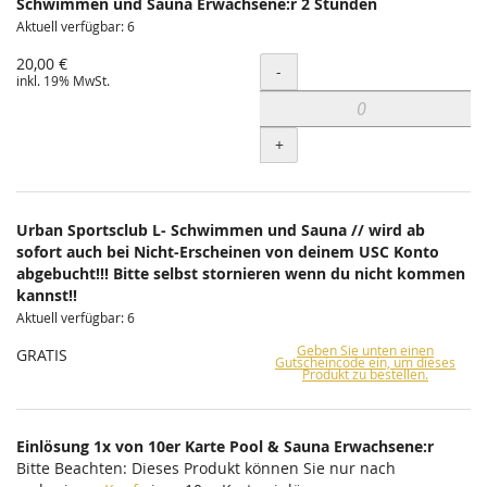
Schwimmen und Sauna Erwachsene:r 2 Stunden
Aktuell verfügbar: 6
20,00 €
Menge
-
inkl. 19% MwSt.
+
Urban Sportsclub L- Schwimmen und Sauna // wird ab
sofort auch bei Nicht-Erscheinen von deinem USC Konto
abgebucht!!! Bitte selbst stornieren wenn du nicht kommen
kannst!!
Aktuell verfügbar: 6
Geben Sie unten einen
GRATIS
Gutscheincode ein, um dieses
Produkt zu bestellen.
Einlösung 1x von 10er Karte Pool & Sauna Erwachsene:r
Bitte Beachten: Dieses Produkt können Sie nur nach