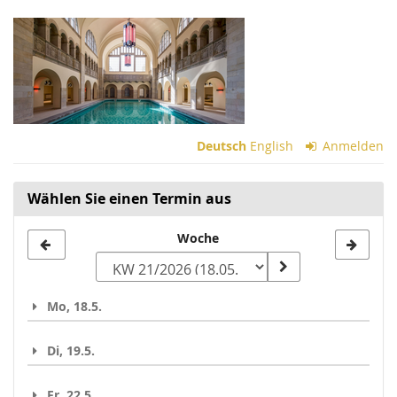
Zum
Haupt-
Inhalt
springen
Deutsch
English
Anmelden
Wählen Sie einen Termin aus
Woche
Woche
zur
Anzeige
Mo, 18.5.
auswählen
Di, 19.5.
Fr, 22.5.