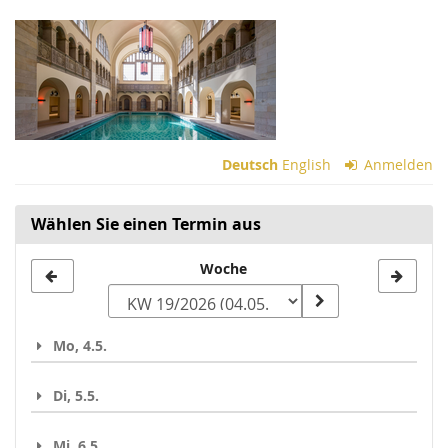
Zum
Haupt-
Inhalt
springen
Deutsch
English
Anmelden
Wählen Sie einen Termin aus
Woche
Woche
zur
Anzeige
Mo, 4.5.
auswählen
Di, 5.5.
Mi, 6.5.