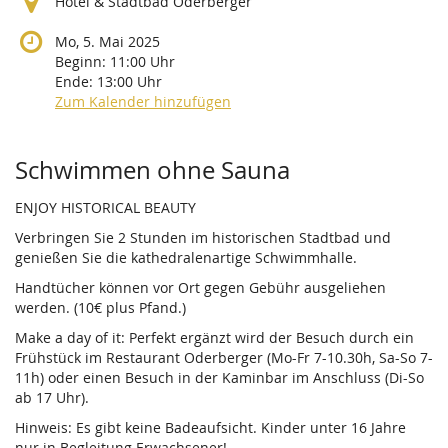
Hotel & Stadtbad Oderberger
Mo, 5. Mai 2025
Beginn:
11:00
Uhr
Ende:
13:00
Uhr
Zum Kalender hinzufügen
Produkte
Schwimmen ohne Sauna
ENJOY HISTORICAL BEAUTY
Verbringen Sie 2 Stunden im historischen Stadtbad und
genießen Sie die kathedralenartige Schwimmhalle.
Handtücher können vor Ort gegen Gebühr ausgeliehen
werden. (10€ plus Pfand.)
Make a day of it: Perfekt ergänzt wird der Besuch durch ein
Frühstück im Restaurant Oderberger (Mo-Fr 7-10.30h, Sa-So 7-
11h) oder einen Besuch in der Kaminbar im Anschluss (Di-So
ab 17 Uhr).
Hinweis: Es gibt keine Badeaufsicht. Kinder unter 16 Jahre
nur in Begleitung Erwachsener!