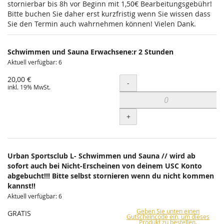
stornierbar bis 8h vor Beginn mit 1,50€ Bearbeitungsgebühr!
Bitte buchen Sie daher erst kurzfristig wenn Sie wissen dass
Sie den Termin auch wahrnehmen können! Vielen Dank.
Schwimmen und Sauna Erwachsene:r 2 Stunden
Aktuell verfügbar: 6
20,00 €
Menge
-
inkl. 19% MwSt.
+
Urban Sportsclub L- Schwimmen und Sauna // wird ab
sofort auch bei Nicht-Erscheinen von deinem USC Konto
abgebucht!!! Bitte selbst stornieren wenn du nicht kommen
kannst!!
Aktuell verfügbar: 6
Geben Sie unten einen
GRATIS
Gutscheincode ein, um dieses
Produkt zu bestellen.