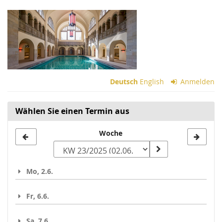
Zum
Haupt-
Inhalt
springen
Deutsch
English
Anmelden
Wählen Sie einen Termin aus
Woche
Woche
zur
Anzeige
Mo, 2.6.
auswählen
Fr, 6.6.
Sa, 7.6.