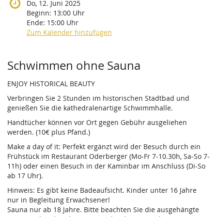
Do, 12. Juni 2025
Beginn:
13:00
Uhr
Ende:
15:00
Uhr
Zum Kalender hinzufügen
Produkte
Schwimmen ohne Sauna
ENJOY HISTORICAL BEAUTY
Verbringen Sie 2 Stunden im historischen Stadtbad und
genießen Sie die kathedralenartige Schwimmhalle.
Handtücher können vor Ort gegen Gebühr ausgeliehen
werden. (10€ plus Pfand.)
Make a day of it: Perfekt ergänzt wird der Besuch durch ein
Frühstück im Restaurant Oderberger (Mo-Fr 7-10.30h, Sa-So 7-
11h) oder einen Besuch in der Kaminbar im Anschluss (Di-So
ab 17 Uhr).
Hinweis: Es gibt keine Badeaufsicht. Kinder unter 16 Jahre
nur in Begleitung Erwachsener!
Sauna nur ab 18 Jahre. Bitte beachten Sie die ausgehängte