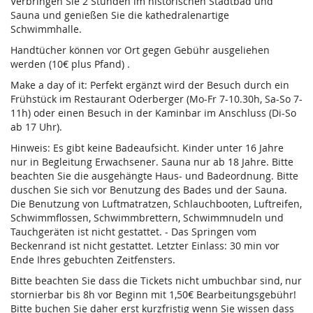
Verbringen Sie 2 Stunden im historischen Stadtbad und
Sauna und genießen Sie die kathedralenartige
Schwimmhalle.
Handtücher können vor Ort gegen Gebühr ausgeliehen
werden (10€ plus Pfand) .
Make a day of it: Perfekt ergänzt wird der Besuch durch ein
Frühstück im Restaurant Oderberger (Mo-Fr 7-10.30h, Sa-So 7-
11h) oder einen Besuch in der Kaminbar im Anschluss (Di-So
ab 17 Uhr).
Hinweis: Es gibt keine Badeaufsicht. Kinder unter 16 Jahre
nur in Begleitung Erwachsener. Sauna nur ab 18 Jahre. Bitte
beachten Sie die ausgehängte Haus- und Badeordnung. Bitte
duschen Sie sich vor Benutzung des Bades und der Sauna.
Die Benutzung von Luftmatratzen, Schlauchbooten, Luftreifen,
Schwimmflossen, Schwimmbrettern, Schwimmnudeln und
Tauchgeräten ist nicht gestattet. - Das Springen vom
Beckenrand ist nicht gestattet. Letzter Einlass: 30 min vor
Ende Ihres gebuchten Zeitfensters.
Bitte beachten Sie dass die Tickets nicht umbuchbar sind, nur
stornierbar bis 8h vor Beginn mit 1,50€ Bearbeitungsgebühr!
Bitte buchen Sie daher erst kurzfristig wenn Sie wissen dass