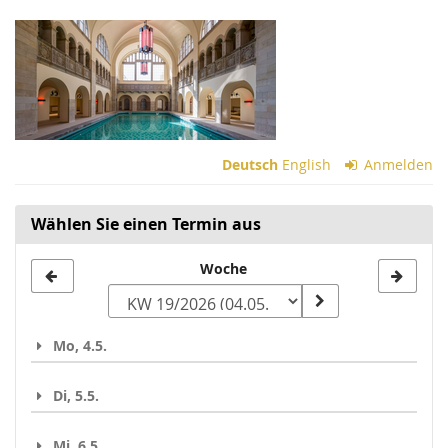
Zum
Haupt-
Inhalt
springen
Deutsch
English
Anmelden
Wählen Sie einen Termin aus
Woche
Woche
zur
Anzeige
Mo, 4.5.
auswählen
Di, 5.5.
Mi, 6.5.