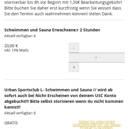
stornierbar bis 8h vor Beginn mit 1,50€ Bearbeitungsgebühr!
Bitte buchen Sie daher erst kurzfristig wenn Sie wissen dass
Sie den Termin auch wahrnehmen können! Vielen Dank.
Schwimmen und Sauna Erwachsene:r 2 Stunden
Aktuell verfügbar: 6
20,00 €
Menge
-
inkl. 19% MwSt.
+
Urban Sportsclub L- Schwimmen und Sauna // wird ab
sofort auch bei Nicht-Erscheinen von deinem USC Konto
abgebucht!!! Bitte selbst stornieren wenn du nicht kommen
kannst!!
Aktuell verfügbar: 6
Geben Sie unten einen
GRATIS
Gutscheincode ein, um dieses
Produkt zu bestellen.