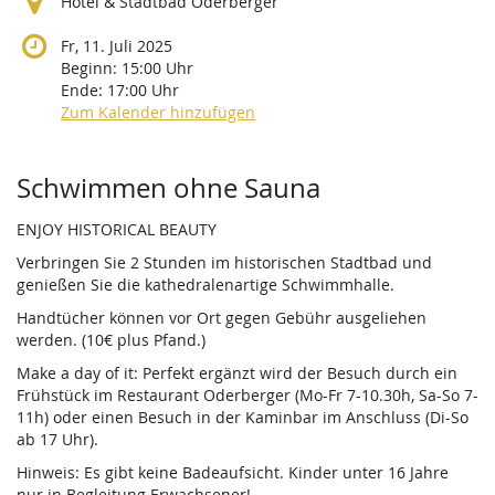
Hotel & Stadtbad Oderberger
Fr, 11. Juli 2025
Beginn:
15:00
Uhr
Ende:
17:00
Uhr
Zum Kalender hinzufügen
Produkte
Schwimmen ohne Sauna
ENJOY HISTORICAL BEAUTY
Verbringen Sie 2 Stunden im historischen Stadtbad und
genießen Sie die kathedralenartige Schwimmhalle.
Handtücher können vor Ort gegen Gebühr ausgeliehen
werden. (10€ plus Pfand.)
Make a day of it: Perfekt ergänzt wird der Besuch durch ein
Frühstück im Restaurant Oderberger (Mo-Fr 7-10.30h, Sa-So 7-
11h) oder einen Besuch in der Kaminbar im Anschluss (Di-So
ab 17 Uhr).
Hinweis: Es gibt keine Badeaufsicht. Kinder unter 16 Jahre
nur in Begleitung Erwachsener!