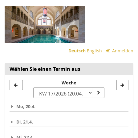
Zum
Haupt-
Inhalt
springen
Deutsch
English
Anmelden
Wählen Sie einen Termin aus
Woche
Woche
zur
Anzeige
Mo, 20.4.
auswählen
Di, 21.4.
Mi, 22.4.