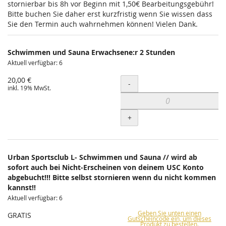
stornierbar bis 8h vor Beginn mit 1,50€ Bearbeitungsgebühr!
Bitte buchen Sie daher erst kurzfristig wenn Sie wissen dass
Sie den Termin auch wahrnehmen können! Vielen Dank.
Schwimmen und Sauna Erwachsene:r 2 Stunden
Aktuell verfügbar: 6
20,00 €
Menge
-
inkl. 19% MwSt.
+
Urban Sportsclub L- Schwimmen und Sauna // wird ab
sofort auch bei Nicht-Erscheinen von deinem USC Konto
abgebucht!!! Bitte selbst stornieren wenn du nicht kommen
kannst!!
Aktuell verfügbar: 6
Geben Sie unten einen
GRATIS
Gutscheincode ein, um dieses
Produkt zu bestellen.