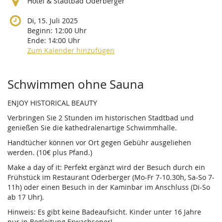
Hotel & Stadtbad Oderberger
Di, 15. Juli 2025
Beginn:
12:00
Uhr
Ende:
14:00
Uhr
Zum Kalender hinzufügen
Produkte
Schwimmen ohne Sauna
ENJOY HISTORICAL BEAUTY
Verbringen Sie 2 Stunden im historischen Stadtbad und
genießen Sie die kathedralenartige Schwimmhalle.
Handtücher können vor Ort gegen Gebühr ausgeliehen
werden. (10€ plus Pfand.)
Make a day of it: Perfekt ergänzt wird der Besuch durch ein
Frühstück im Restaurant Oderberger (Mo-Fr 7-10.30h, Sa-So 7-
11h) oder einen Besuch in der Kaminbar im Anschluss (Di-So
ab 17 Uhr).
Hinweis: Es gibt keine Badeaufsicht. Kinder unter 16 Jahre
nur in Begleitung Erwachsener!