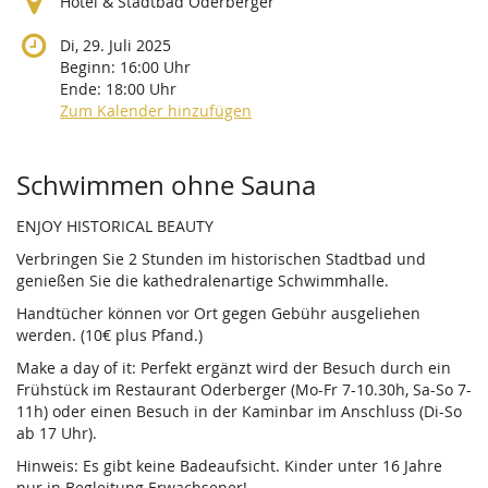
Hotel & Stadtbad Oderberger
Di, 29. Juli 2025
Beginn:
16:00
Uhr
Ende:
18:00
Uhr
Zum Kalender hinzufügen
Produkte
Schwimmen ohne Sauna
ENJOY HISTORICAL BEAUTY
Verbringen Sie 2 Stunden im historischen Stadtbad und
genießen Sie die kathedralenartige Schwimmhalle.
Handtücher können vor Ort gegen Gebühr ausgeliehen
werden. (10€ plus Pfand.)
Make a day of it: Perfekt ergänzt wird der Besuch durch ein
Frühstück im Restaurant Oderberger (Mo-Fr 7-10.30h, Sa-So 7-
11h) oder einen Besuch in der Kaminbar im Anschluss (Di-So
ab 17 Uhr).
Hinweis: Es gibt keine Badeaufsicht. Kinder unter 16 Jahre
nur in Begleitung Erwachsener!