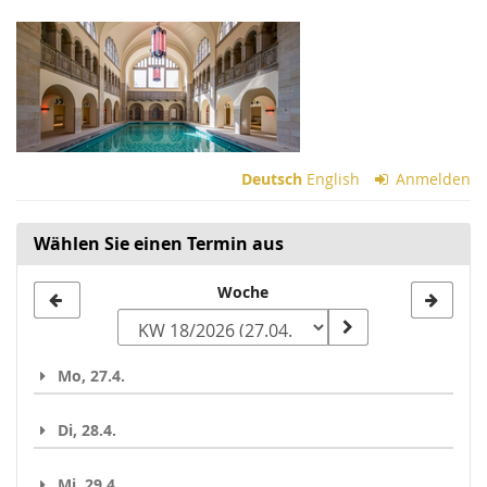
Zum
Haupt-
Inhalt
springen
Deutsch
English
Anmelden
Wählen Sie einen Termin aus
Woche
Woche
zur
Anzeige
Mo, 27.4.
auswählen
Di, 28.4.
Mi, 29.4.