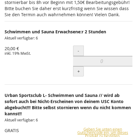
stornierbar bis 8h vor Beginn mit 1,50€ Bearbeitungsgebühr!
Bitte buchen Sie daher erst kurzfristig wenn Sie wissen dass
Sie den Termin auch wahrnehmen können! Vielen Dank.
Schwimmen und Sauna Erwachsene:r 2 Stunden
Aktuell verfügbar: 6
20,00 €
Menge
-
inkl. 19% MwSt.
+
Urban Sportsclub L- Schwimmen und Sauna // wird ab
sofort auch bei Nicht-Erscheinen von deinem USC Konto
abgebucht!!! Bitte selbst stornieren wenn du nicht kommen
kannst!!
Aktuell verfügbar: 6
Geben Sie unten einen
GRATIS
Gutscheincode ein, um dieses
Produkt zu bestellen.