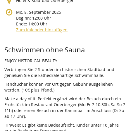
Hotel & Stadtbad Oderberger
Mo, 8. September 2025
Beginn:
12:00
Uhr
Ende:
14:00
Uhr
Zum Kalender hinzufügen
Produkte
Schwimmen ohne Sauna
ENJOY HISTORICAL BEAUTY
Verbringen Sie 2 Stunden im historischen Stadtbad und
genießen Sie die kathedralenartige Schwimmhalle.
Handtücher können vor Ort gegen Gebühr ausgeliehen
werden. (10€ plus Pfand.)
Make a day of it: Perfekt ergänzt wird der Besuch durch ein
Frühstück im Restaurant Oderberger (Mo-Fr 7-10.30h, Sa-So 7-
11h) oder einen Besuch in der Kaminbar im Anschluss (Di-So
ab 17 Uhr).
Hinweis: Es gibt keine Badeaufsicht. Kinder unter 16 Jahre
nur in Begleitung Erwachsener!