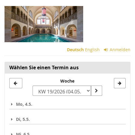
Zum
Haupt-
Inhalt
springen
Deutsch
English
Anmelden
Wählen Sie einen Termin aus
Woche
Woche
zur
Anzeige
Mo, 4.5.
auswählen
Di, 5.5.
Mi, 6.5.