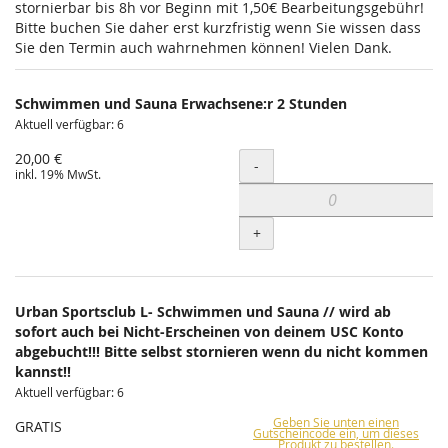
stornierbar bis 8h vor Beginn mit 1,50€ Bearbeitungsgebühr!
Bitte buchen Sie daher erst kurzfristig wenn Sie wissen dass
Sie den Termin auch wahrnehmen können! Vielen Dank.
Schwimmen und Sauna Erwachsene:r 2 Stunden
Aktuell verfügbar: 6
20,00 €
Menge
-
inkl. 19% MwSt.
+
Urban Sportsclub L- Schwimmen und Sauna // wird ab
sofort auch bei Nicht-Erscheinen von deinem USC Konto
abgebucht!!! Bitte selbst stornieren wenn du nicht kommen
kannst!!
Aktuell verfügbar: 6
Geben Sie unten einen
GRATIS
Gutscheincode ein, um dieses
Produkt zu bestellen.