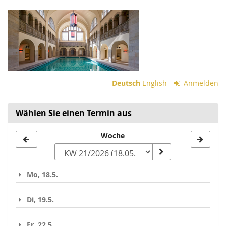
Zum
Haupt-
Inhalt
springen
Deutsch
English
Anmelden
Wählen Sie einen Termin aus
Woche
Woche
zur
Anzeige
Mo, 18.5.
auswählen
Di, 19.5.
Fr, 22.5.