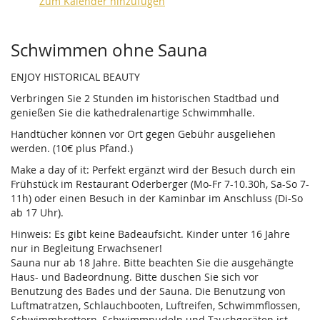
Zum Kalender hinzufügen
Produkte
Schwimmen ohne Sauna
ENJOY HISTORICAL BEAUTY
Verbringen Sie 2 Stunden im historischen Stadtbad und
genießen Sie die kathedralenartige Schwimmhalle.
Handtücher können vor Ort gegen Gebühr ausgeliehen
werden. (10€ plus Pfand.)
Make a day of it: Perfekt ergänzt wird der Besuch durch ein
Frühstück im Restaurant Oderberger (Mo-Fr 7-10.30h, Sa-So 7-
11h) oder einen Besuch in der Kaminbar im Anschluss (Di-So
ab 17 Uhr).
Hinweis: Es gibt keine Badeaufsicht. Kinder unter 16 Jahre
nur in Begleitung Erwachsener!
Sauna nur ab 18 Jahre. Bitte beachten Sie die ausgehängte
Haus- und Badeordnung. Bitte duschen Sie sich vor
Benutzung des Bades und der Sauna. Die Benutzung von
Luftmatratzen, Schlauchbooten, Luftreifen, Schwimmflossen,
Schwimmbrettern, Schwimmnudeln und Tauchgeräten ist