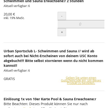
Schwimmen und Sauna Erwachsene:r 2 Stunden
Aktuell verfügbar: 6
20,00 €
Menge
-
inkl. 19% MwSt.
+
Urban Sportsclub L- Schwimmen und Sauna // wird ab
sofort auch bei Nicht-Erscheinen von deinem USC Konto
abgebucht!!! Bitte selbst stornieren wenn du nicht kommen
kannst!!
Aktuell verfügbar: 6
Geben Sie unten einen
GRATIS
Gutscheincode ein, um dieses
Produkt zu bestellen.
Einlösung 1x von 10er Karte Pool & Sauna Erwachsene:r
Bitte Beachten: Dieses Produkt können Sie nur nach