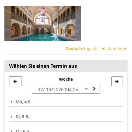
Zum
Haupt-
Inhalt
springen
Deutsch
English
Anmelden
Wählen Sie einen Termin aus
Woche
Woche
zur
Anzeige
Mo, 4.5.
auswählen
Di, 5.5.
Mi, 6.5.