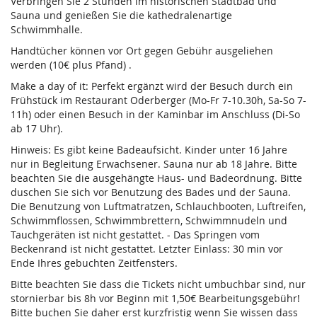
Verbringen Sie 2 Stunden im historischen Stadtbad und
Sauna und genießen Sie die kathedralenartige
Schwimmhalle.
Handtücher können vor Ort gegen Gebühr ausgeliehen
werden (10€ plus Pfand) .
Make a day of it: Perfekt ergänzt wird der Besuch durch ein
Frühstück im Restaurant Oderberger (Mo-Fr 7-10.30h, Sa-So 7-
11h) oder einen Besuch in der Kaminbar im Anschluss (Di-So
ab 17 Uhr).
Hinweis: Es gibt keine Badeaufsicht. Kinder unter 16 Jahre
nur in Begleitung Erwachsener. Sauna nur ab 18 Jahre. Bitte
beachten Sie die ausgehängte Haus- und Badeordnung. Bitte
duschen Sie sich vor Benutzung des Bades und der Sauna.
Die Benutzung von Luftmatratzen, Schlauchbooten, Luftreifen,
Schwimmflossen, Schwimmbrettern, Schwimmnudeln und
Tauchgeräten ist nicht gestattet. - Das Springen vom
Beckenrand ist nicht gestattet. Letzter Einlass: 30 min vor
Ende Ihres gebuchten Zeitfensters.
Bitte beachten Sie dass die Tickets nicht umbuchbar sind, nur
stornierbar bis 8h vor Beginn mit 1,50€ Bearbeitungsgebühr!
Bitte buchen Sie daher erst kurzfristig wenn Sie wissen dass