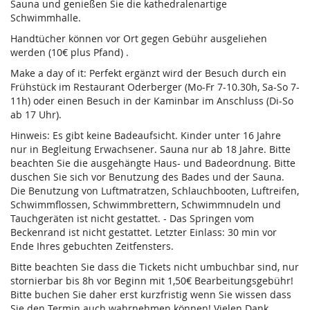
Sauna und genießen Sie die kathedralenartige
Schwimmhalle.
Handtücher können vor Ort gegen Gebühr ausgeliehen
werden (10€ plus Pfand) .
Make a day of it: Perfekt ergänzt wird der Besuch durch ein
Frühstück im Restaurant Oderberger (Mo-Fr 7-10.30h, Sa-So 7-
11h) oder einen Besuch in der Kaminbar im Anschluss (Di-So
ab 17 Uhr).
Hinweis: Es gibt keine Badeaufsicht. Kinder unter 16 Jahre
nur in Begleitung Erwachsener. Sauna nur ab 18 Jahre. Bitte
beachten Sie die ausgehängte Haus- und Badeordnung. Bitte
duschen Sie sich vor Benutzung des Bades und der Sauna.
Die Benutzung von Luftmatratzen, Schlauchbooten, Luftreifen,
Schwimmflossen, Schwimmbrettern, Schwimmnudeln und
Tauchgeräten ist nicht gestattet. - Das Springen vom
Beckenrand ist nicht gestattet. Letzter Einlass: 30 min vor
Ende Ihres gebuchten Zeitfensters.
Bitte beachten Sie dass die Tickets nicht umbuchbar sind, nur
stornierbar bis 8h vor Beginn mit 1,50€ Bearbeitungsgebühr!
Bitte buchen Sie daher erst kurzfristig wenn Sie wissen dass
Sie den Termin auch wahrnehmen können! Vielen Dank.