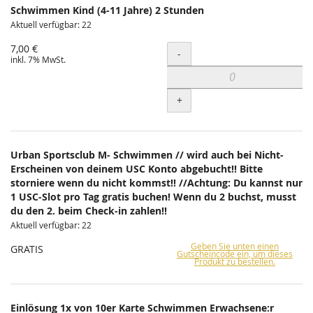
Schwimmen Kind (4-11 Jahre) 2 Stunden
Aktuell verfügbar: 22
7,00 €
Menge
-
inkl. 7% MwSt.
+
Urban Sportsclub M- Schwimmen // wird auch bei Nicht-
Erscheinen von deinem USC Konto abgebucht!! Bitte
storniere wenn du nicht kommst!! //Achtung: Du kannst nur
1 USC-Slot pro Tag gratis buchen! Wenn du 2 buchst, musst
du den 2. beim Check-in zahlen!!
Aktuell verfügbar: 22
Geben Sie unten einen
GRATIS
Gutscheincode ein, um dieses
Produkt zu bestellen.
Einlösung 1x von 10er Karte Schwimmen Erwachsene:r