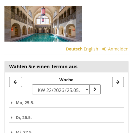
Zum
Haupt-
Inhalt
springen
Deutsch
English
Anmelden
Wählen Sie einen Termin aus
Woche
Woche
zur
Anzeige
Mo, 25.5.
auswählen
Di, 26.5.
Mi, 27.5.