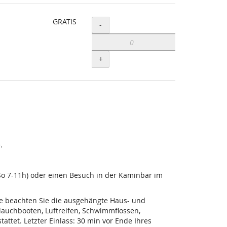
GRATIS
Menge
-
+
.
-So 7-11h) oder einen Besuch in der Kaminbar im
tte beachten Sie die ausgehängte Haus- und
lauchbooten, Luftreifen, Schwimmflossen,
ttet. Letzter Einlass: 30 min vor Ende Ihres