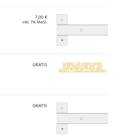
7,00 €
Menge
-
inkl. 7% MwSt.
+
Geben Sie unten einen
GRATIS
Gutscheincode ein, um
dieses Produkt zu bestellen.
GRATIS
Menge
-
+