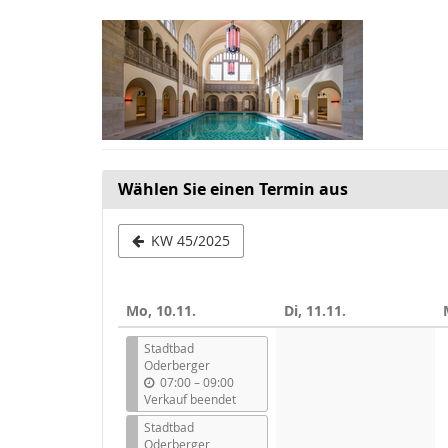
Zum
Haupt-
Inhalt
springen
Wählen Sie einen Termin aus
Woche
KW 45/2025
zur
Anzeige
Mo, 10.11.
Di, 11.11.
auswählen
Stadtbad
Oderberger
b
07:00
–
09:00
i
Verkauf beendet
s
Stadtbad
Oderberger