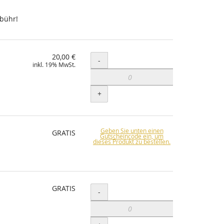
ebühr!
20,00 €
Menge
-
inkl. 19% MwSt.
+
Geben Sie unten einen
GRATIS
Gutscheincode ein, um
dieses Produkt zu bestellen.
GRATIS
Menge
-