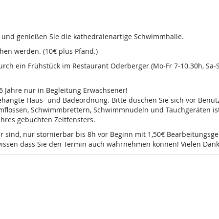
d und genießen Sie die kathedralenartige Schwimmhalle.
en werden. (10€ plus Pfand.)
 durch ein Frühstück im Restaurant Oderberger (Mo-Fr 7-10.30h, Sa
16 Jahre nur in Begleitung Erwachsener!
sgehängte Haus- und Badeordnung. Bitte duschen Sie sich vor Ben
mmflossen, Schwimmbrettern, Schwimmnudeln und Tauchgeräten ist 
 Ihres gebuchten Zeitfensters.
r sind, nur stornierbar bis 8h vor Beginn mit 1,50€ Bearbeitungsg
e wissen dass Sie den Termin auch wahrnehmen können! Vielen Dank