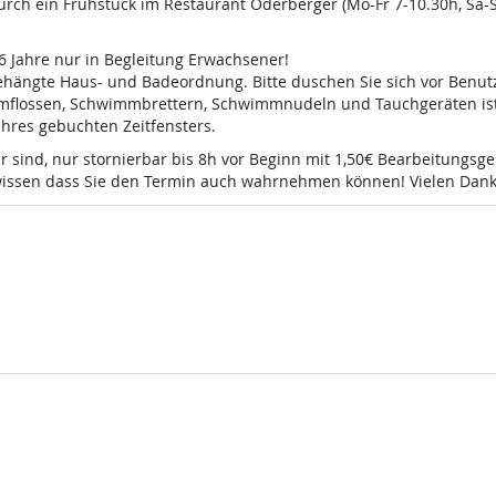
 durch ein Frühstück im Restaurant Oderberger (Mo-Fr 7-10.30h, Sa
16 Jahre nur in Begleitung Erwachsener!
sgehängte Haus- und Badeordnung. Bitte duschen Sie sich vor Ben
mmflossen, Schwimmbrettern, Schwimmnudeln und Tauchgeräten ist 
 Ihres gebuchten Zeitfensters.
r sind, nur stornierbar bis 8h vor Beginn mit 1,50€ Bearbeitungsg
e wissen dass Sie den Termin auch wahrnehmen können! Vielen Dank