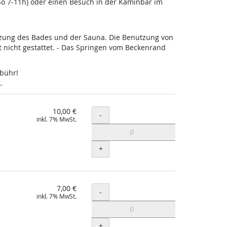
-So 7-11h) oder einen Besuch in der Kaminbar im
utzung des Bades und der Sauna. Die Benutzung von
nicht gestattet. - Das Springen vom Beckenrand
ebühr!
.
10,00 €
Menge
-
inkl. 7% MwSt.
+
7,00 €
Menge
-
inkl. 7% MwSt.
+