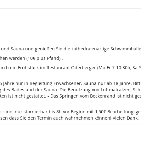
d und Sauna und genießen Sie die kathedralenartige Schwimmhalle
en werden (10€ plus Pfand) .
 durch ein Frühstück im Restaurant Oderberger (Mo-Fr 7-10.30h, Sa
16 Jahre nur in Begleitung Erwachsener. Sauna nur ab 18 Jahre. Bi
g des Bades und der Sauna. Die Benutzung von Luftmatratzen, Sch
t nicht gestattet. - Das Springen vom Beckenrand ist nicht gesta
r sind, nur stornierbar bis 8h vor Beginn mit 1,50€ Bearbeitungsg
wissen dass Sie den Termin auch wahrnehmen können! Vielen Dank.