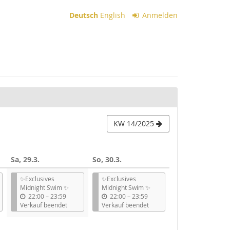
Deutsch
English
Anmelden
KW 14/2025
Sa, 29.3.
So, 30.3.
✨Exclusives
✨Exclusives
Midnight Swim ✨
Midnight Swim ✨
b
b
22:00
–
23:59
22:00
–
23:59
i
i
Verkauf beendet
Verkauf beendet
s
s