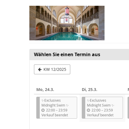
Zum
Haupt-
Inhalt
springen
Wählen Sie einen Termin aus
Woche
KW 12/2025
zur
Anzeige
Mo, 24.3.
Di, 25.3.
auswählen
✨Exclusives
✨Exclusives
Midnight Swim ✨
Midnight Swim ✨
b
b
22:00
–
23:59
22:00
–
23:59
i
i
Verkauf beendet
Verkauf beendet
s
s