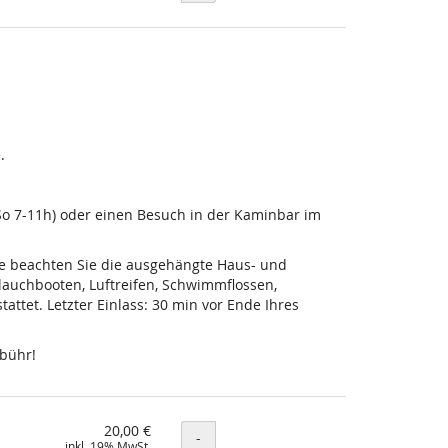
.
-So 7-11h) oder einen Besuch in der Kaminbar im
tte beachten Sie die ausgehängte Haus- und
lauchbooten, Luftreifen, Schwimmflossen,
ttet. Letzter Einlass: 30 min vor Ende Ihres
ebühr!
20,00 €
Menge
-
inkl. 19% MwSt.