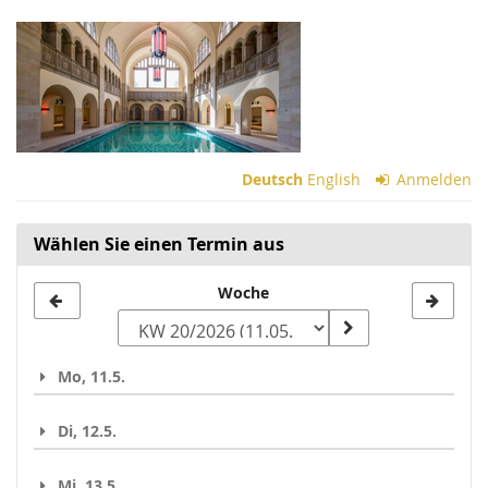
Zum
Haupt-
Inhalt
springen
Deutsch
English
Anmelden
Wählen Sie einen Termin aus
Woche
Woche
zur
Anzeige
Mo, 11.5.
auswählen
Di, 12.5.
Mi, 13.5.