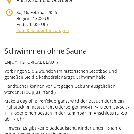
Hotel & Stadtbad Oderberger
So, 16. Februar 2025
Beginn:
13:00
Uhr
Ende:
15:00
Uhr
Zum Kalender hinzufügen
Produkte
Schwimmen ohne Sauna
ENJOY HISTORICAL BEAUTY
Verbringen Sie 2 Stunden im historischen Stadtbad und
genießen Sie die kathedralenartige Schwimmhalle.
Handtücher können vor Ort gegen Gebühr ausgeliehen
werden. (10€ plus Pfand.)
Make a day of it: Perfekt ergänzt wird der Besuch durch ein
Frühstück im Restaurant Oderberger (Mo-Fr 7-10.30h, Sa-So 7-
11h) oder einen Besuch in der Kaminbar im Anschluss (Di-So
ab 17 Uhr).
Hinweis: Es gibt keine Badeaufsicht. Kinder unter 16 Jahre
nur in Begleitung Erwachsener!