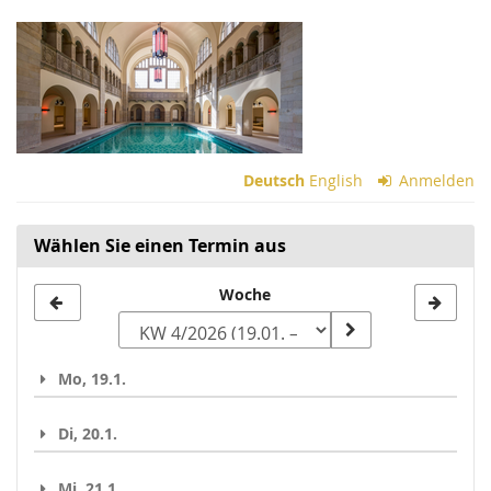
Zum
Haupt-
Inhalt
springen
Deutsch
English
Anmelden
Wählen Sie einen Termin aus
Woche
Woche
zur
Anzeige
Mo, 19.1.
auswählen
Di, 20.1.
Mi, 21.1.