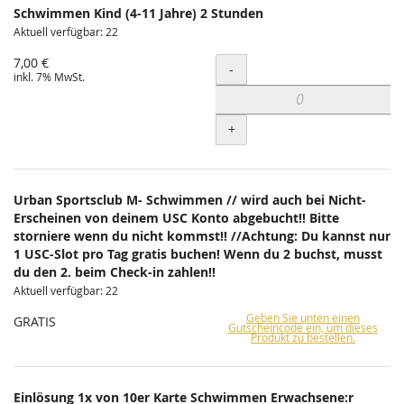
Schwimmen Kind (4-11 Jahre) 2 Stunden
Aktuell verfügbar: 22
7,00 €
Menge
-
inkl. 7% MwSt.
+
Urban Sportsclub M- Schwimmen // wird auch bei Nicht-
Erscheinen von deinem USC Konto abgebucht!! Bitte
storniere wenn du nicht kommst!! //Achtung: Du kannst nur
1 USC-Slot pro Tag gratis buchen! Wenn du 2 buchst, musst
du den 2. beim Check-in zahlen!!
Aktuell verfügbar: 22
Geben Sie unten einen
GRATIS
Gutscheincode ein, um dieses
Produkt zu bestellen.
Einlösung 1x von 10er Karte Schwimmen Erwachsene:r