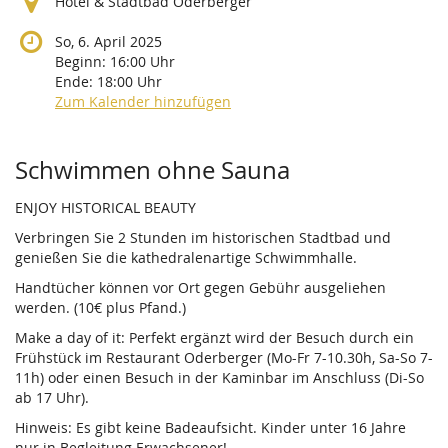
Hotel & Stadtbad Oderberger
So, 6. April 2025
Beginn:
16:00
Uhr
Ende:
18:00
Uhr
Zum Kalender hinzufügen
Produkte
Schwimmen ohne Sauna
ENJOY HISTORICAL BEAUTY
Verbringen Sie 2 Stunden im historischen Stadtbad und
genießen Sie die kathedralenartige Schwimmhalle.
Handtücher können vor Ort gegen Gebühr ausgeliehen
werden. (10€ plus Pfand.)
Make a day of it: Perfekt ergänzt wird der Besuch durch ein
Frühstück im Restaurant Oderberger (Mo-Fr 7-10.30h, Sa-So 7-
11h) oder einen Besuch in der Kaminbar im Anschluss (Di-So
ab 17 Uhr).
Hinweis: Es gibt keine Badeaufsicht. Kinder unter 16 Jahre
nur in Begleitung Erwachsener!