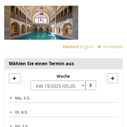
Zum
Haupt-
Inhalt
springen
Deutsch
English
Anmelden
Wählen Sie einen Termin aus
Woche
Woche
zur
Anzeige
Mo, 5.5.
auswählen
Di, 6.5.
Mi, 7.5.