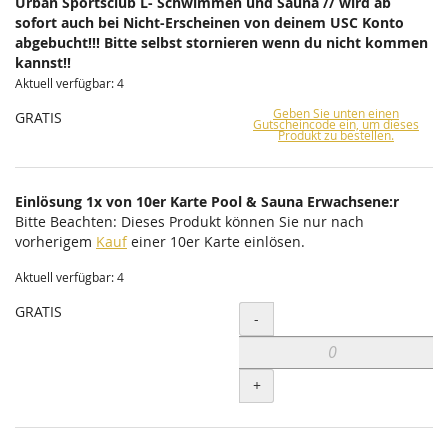
Urban Sportsclub L- Schwimmen und Sauna // wird ab
sofort auch bei Nicht-Erscheinen von deinem USC Konto
abgebucht!!! Bitte selbst stornieren wenn du nicht kommen
kannst!!
Aktuell verfügbar: 4
Geben Sie unten einen
GRATIS
Gutscheincode ein, um dieses
Produkt zu bestellen.
Einlösung 1x von 10er Karte Pool & Sauna Erwachsene:r
Bitte Beachten: Dieses Produkt können Sie nur nach
vorherigem
Kauf
einer 10er Karte einlösen.
Aktuell verfügbar: 4
GRATIS
Menge
-
+