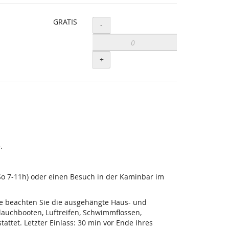
GRATIS
Menge
-
+
.
-So 7-11h) oder einen Besuch in der Kaminbar im
tte beachten Sie die ausgehängte Haus- und
lauchbooten, Luftreifen, Schwimmflossen,
ttet. Letzter Einlass: 30 min vor Ende Ihres