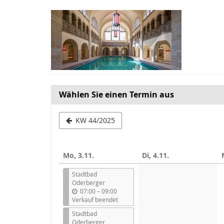
Zum
Haupt-
Inhalt
springen
Wählen Sie einen Termin aus
Woche
KW 44/2025
zur
Anzeige
Mo, 3.11.
Di, 4.11.
auswählen
Stadtbad
Oderberger
b
07:00
–
09:00
i
Verkauf beendet
s
Stadtbad
Oderberger