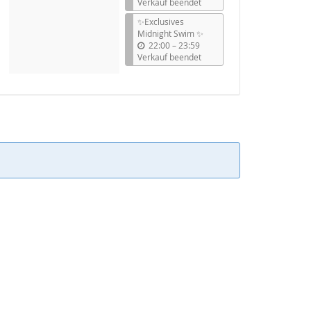
i
Verkauf beendet
s
✨Exclusives
Midnight Swim ✨
b
22:00
–
23:59
i
Verkauf beendet
s