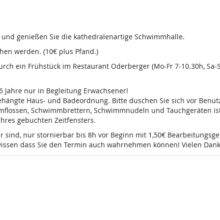
d und genießen Sie die kathedralenartige Schwimmhalle.
en werden. (10€ plus Pfand.)
 durch ein Frühstück im Restaurant Oderberger (Mo-Fr 7-10.30h, Sa
16 Jahre nur in Begleitung Erwachsener!
sgehängte Haus- und Badeordnung. Bitte duschen Sie sich vor Ben
mmflossen, Schwimmbrettern, Schwimmnudeln und Tauchgeräten ist 
 Ihres gebuchten Zeitfensters.
r sind, nur stornierbar bis 8h vor Beginn mit 1,50€ Bearbeitungsg
e wissen dass Sie den Termin auch wahrnehmen können! Vielen Dank