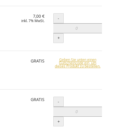
7,00 €
Menge
-
inkl. 7% MwSt.
+
Geben Sie unten einen
GRATIS
Gutscheincode ein, um
dieses Produkt zu bestellen.
GRATIS
Menge
-
+