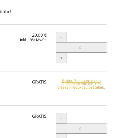
ebühr!
20,00 €
Menge
-
inkl. 19% MwSt.
+
Geben Sie unten einen
GRATIS
Gutscheincode ein, um
dieses Produkt zu bestellen.
GRATIS
Menge
-