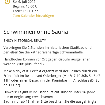
So, 6. Juli 2025
Beginn:
13:00
Uhr
Ende:
15:00
Uhr
Zum Kalender hinzufügen
Produkte
Schwimmen ohne Sauna
ENJOY HISTORICAL BEAUTY
Verbringen Sie 2 Stunden im historischen Stadtbad und
genießen Sie die kathedralenartige Schwimmhalle.
Handtücher können vor Ort gegen Gebühr ausgeliehen
werden. (10€ plus Pfand.)
Make a day of it: Perfekt ergänzt wird der Besuch durch ein
Frühstück im Restaurant Oderberger (Mo-Fr 7-10.30h, Sa-So 7-
11h) oder einen Besuch in der Kaminbar im Anschluss (Di-So
ab 17 Uhr).
Hinweis: Es gibt keine Badeaufsicht. Kinder unter 16 Jahre
nur in Begleitung Erwachsener!
Sauna nur ab 18 Jahre. Bitte beachten Sie die ausgehängte