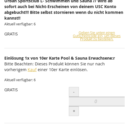
Urban Sportsclub L- Schwimmen und Sauna // wird ab
sofort auch bei Nicht-Erscheinen von deinem USC Konto
abgebucht!!! Bitte selbst stornieren wenn du nicht kommen
kannst!!
Aktuell verfügbar: 6
Geben Sie unten einen
GRATIS
Gutscheincode ein, um dieses
Produkt zu bestellen.
Einlösung 1x von 10er Karte Pool & Sauna Erwachsene:r
Bitte Beachten: Dieses Produkt können Sie nur nach
vorherigem
Kauf
einer 10er Karte einlösen.
Aktuell verfügbar: 6
GRATIS
Menge
-
+