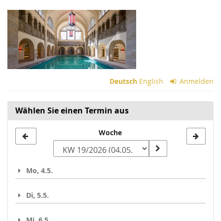
Zum
Haupt-
Inhalt
springen
Deutsch
English
Anmelden
Wählen Sie einen Termin aus
Woche
Woche
zur
Anzeige
Mo, 4.5.
auswählen
Di, 5.5.
Mi, 6.5.