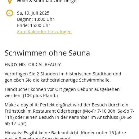
Hotel & Stadtbad Oderberger
Sa, 19. Juli 2025
Beginn:
13:00
Uhr
Ende:
15:00
Uhr
Zum Kalender hinzufügen
Produkte
Schwimmen ohne Sauna
ENJOY HISTORICAL BEAUTY
Verbringen Sie 2 Stunden im historischen Stadtbad und
genießen Sie die kathedralenartige Schwimmhalle.
Handtücher können vor Ort gegen Gebühr ausgeliehen
werden. (10€ plus Pfand.)
Make a day of it: Perfekt ergänzt wird der Besuch durch ein
Frühstück im Restaurant Oderberger (Mo-Fr 7-10.30h, Sa-So 7-
11h) oder einen Besuch in der Kaminbar im Anschluss (Di-So
ab 17 Uhr).
Hinweis: Es gibt keine Badeaufsicht. Kinder unter 16 Jahre
nur in Begleitung Erwachsener!