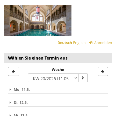
Zum
Haupt-
Inhalt
springen
Deutsch
English
Anmelden
Wählen Sie einen Termin aus
Woche
Woche
zur
Anzeige
Mo, 11.5.
auswählen
Di, 12.5.
Mi, 13.5.