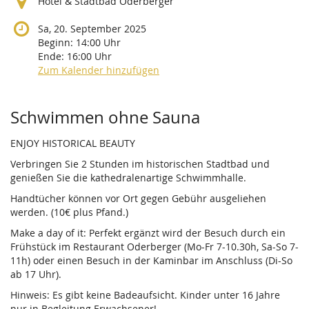
Hotel & Stadtbad Oderberger
Sa, 20. September 2025
Beginn:
14:00
Uhr
Ende:
16:00
Uhr
Zum Kalender hinzufügen
Produkte
Schwimmen ohne Sauna
ENJOY HISTORICAL BEAUTY
Verbringen Sie 2 Stunden im historischen Stadtbad und
genießen Sie die kathedralenartige Schwimmhalle.
Handtücher können vor Ort gegen Gebühr ausgeliehen
werden. (10€ plus Pfand.)
Make a day of it: Perfekt ergänzt wird der Besuch durch ein
Frühstück im Restaurant Oderberger (Mo-Fr 7-10.30h, Sa-So 7-
11h) oder einen Besuch in der Kaminbar im Anschluss (Di-So
ab 17 Uhr).
Hinweis: Es gibt keine Badeaufsicht. Kinder unter 16 Jahre
nur in Begleitung Erwachsener!