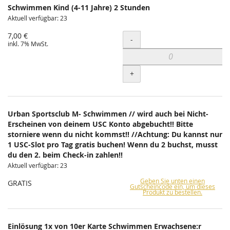
Schwimmen Kind (4-11 Jahre) 2 Stunden
Aktuell verfügbar: 23
7,00 €
Menge
-
inkl. 7% MwSt.
+
Urban Sportsclub M- Schwimmen // wird auch bei Nicht-
Erscheinen von deinem USC Konto abgebucht!! Bitte
storniere wenn du nicht kommst!! //Achtung: Du kannst nur
1 USC-Slot pro Tag gratis buchen! Wenn du 2 buchst, musst
du den 2. beim Check-in zahlen!!
Aktuell verfügbar: 23
Geben Sie unten einen
GRATIS
Gutscheincode ein, um dieses
Produkt zu bestellen.
Einlösung 1x von 10er Karte Schwimmen Erwachsene:r