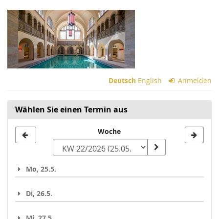
Zum
Haupt-
Inhalt
springen
Deutsch
English
Anmelden
Wählen Sie einen Termin aus
Woche
Woche
zur
Anzeige
Mo, 25.5.
auswählen
Di, 26.5.
Mi, 27.5.