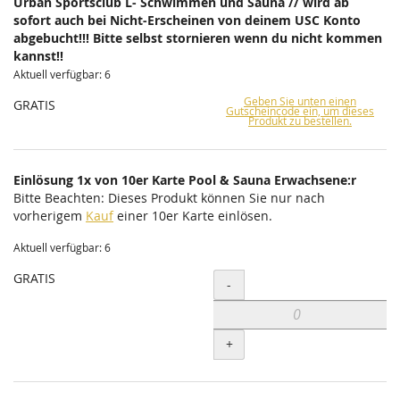
Urban Sportsclub L- Schwimmen und Sauna // wird ab
sofort auch bei Nicht-Erscheinen von deinem USC Konto
abgebucht!!! Bitte selbst stornieren wenn du nicht kommen
kannst!!
Aktuell verfügbar: 6
Geben Sie unten einen
GRATIS
Gutscheincode ein, um dieses
Produkt zu bestellen.
Einlösung 1x von 10er Karte Pool & Sauna Erwachsene:r
Bitte Beachten: Dieses Produkt können Sie nur nach
vorherigem
Kauf
einer 10er Karte einlösen.
Aktuell verfügbar: 6
GRATIS
Menge
-
+