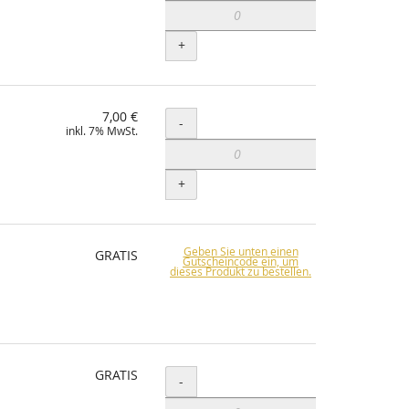
+
7,00 €
Menge
-
inkl. 7% MwSt.
+
Geben Sie unten einen
GRATIS
Gutscheincode ein, um
dieses Produkt zu bestellen.
GRATIS
Menge
-