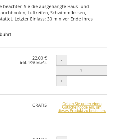
tte beachten Sie die ausgehängte Haus- und
lauchbooten, Luftreifen, Schwimmflossen,
ttet. Letzter Einlass: 30 min vor Ende Ihres
ebühr!
22,00 €
Menge
-
inkl. 19% MwSt.
+
Geben Sie unten einen
GRATIS
Gutscheincode ein, um
dieses Produkt zu bestellen.