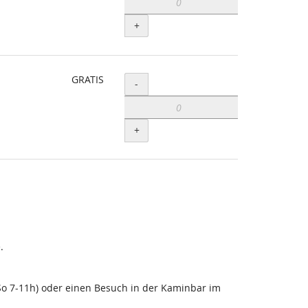
+
GRATIS
Menge
-
+
.
-So 7-11h) oder einen Besuch in der Kaminbar im