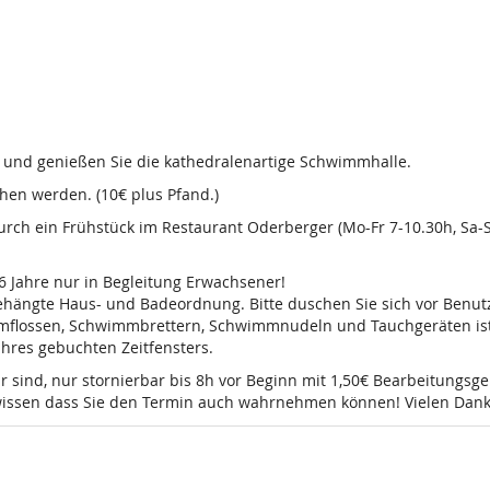
d und genießen Sie die kathedralenartige Schwimmhalle.
en werden. (10€ plus Pfand.)
 durch ein Frühstück im Restaurant Oderberger (Mo-Fr 7-10.30h, Sa
16 Jahre nur in Begleitung Erwachsener!
sgehängte Haus- und Badeordnung. Bitte duschen Sie sich vor Ben
mmflossen, Schwimmbrettern, Schwimmnudeln und Tauchgeräten ist 
 Ihres gebuchten Zeitfensters.
r sind, nur stornierbar bis 8h vor Beginn mit 1,50€ Bearbeitungsg
e wissen dass Sie den Termin auch wahrnehmen können! Vielen Dank