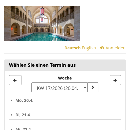
Zum
Haupt-
Inhalt
springen
Deutsch
English
Anmelden
Wählen Sie einen Termin aus
Woche
Woche
zur
Anzeige
Mo, 20.4.
auswählen
Di, 21.4.
Mi, 22.4.