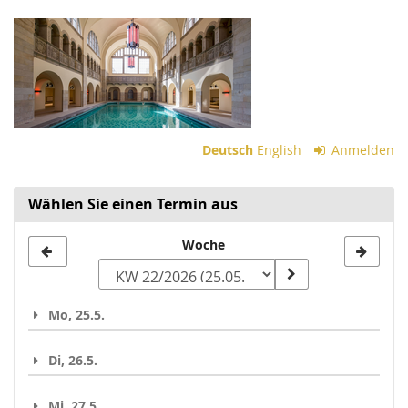
Zum
Haupt-
Inhalt
springen
Deutsch
English
Anmelden
Wählen Sie einen Termin aus
Woche
Woche
zur
Anzeige
Mo, 25.5.
auswählen
Di, 26.5.
Mi, 27.5.