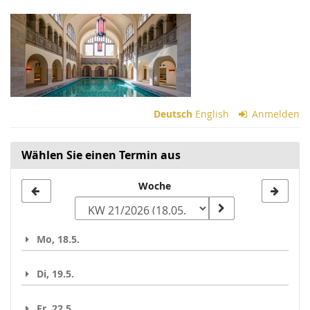
Zum
Haupt-
Inhalt
springen
Deutsch
English
Anmelden
Wählen Sie einen Termin aus
Woche
Woche
zur
Anzeige
Mo, 18.5.
auswählen
Di, 19.5.
Fr, 22.5.