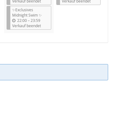
i
i
Verkauf beendet
Verkauf beendet
s
s
✨Exclusives
Midnight Swim ✨
b
22:00
–
23:59
i
Verkauf beendet
s