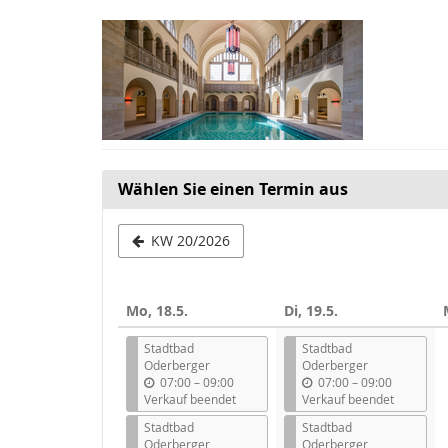
Zum
Haupt-
Inhalt
springen
Wählen Sie einen Termin aus
Woche
KW 20/2026
zur
Anzeige
Mo, 18.5.
Di, 19.5.
auswählen
Stadtbad
Stadtbad
Oderberger
Oderberger
b
b
07:00
–
09:00
07:00
–
09:00
i
i
Verkauf beendet
Verkauf beendet
s
s
Stadtbad
Stadtbad
Oderberger
Oderberger