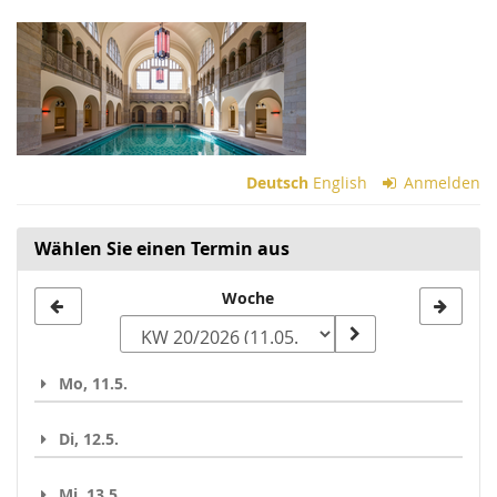
Zum
Haupt-
Inhalt
springen
Deutsch
English
Anmelden
Wählen Sie einen Termin aus
Woche
Woche
zur
Anzeige
Mo, 11.5.
auswählen
Di, 12.5.
Mi, 13.5.