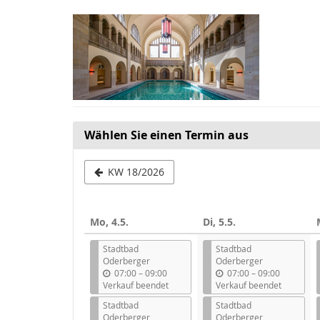
Zum
Haupt-
Inhalt
springen
Wählen Sie einen Termin aus
Woche
KW 18/2026
zur
Anzeige
Mo, 4.5.
Di, 5.5.
auswählen
Stadtbad
Stadtbad
Oderberger
Oderberger
b
b
07:00
–
09:00
07:00
–
09:00
i
i
Verkauf beendet
Verkauf beendet
s
s
Stadtbad
Stadtbad
Oderberger
Oderberger