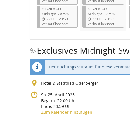
i
i
Verkauf beendet
Verkauf beendet
s
s
✨Exclusives
✨Exclusives
Midnight Swim ✨
Midnight Swim ✨
b
b
22:00
–
23:59
22:00
–
23:59
i
i
Verkauf beendet
Verkauf beendet
s
s
✨Exclusives Midnight S
Der Buchungszeitraum für diese Veransta
Hotel & Stadtbad Oderberger
Sa, 25. April 2026
Beginn:
22:00
Uhr
Ende:
23:59
Uhr
Zum Kalender hinzufügen