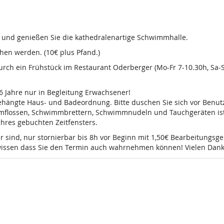
d und genießen Sie die kathedralenartige Schwimmhalle.
en werden. (10€ plus Pfand.)
 durch ein Frühstück im Restaurant Oderberger (Mo-Fr 7-10.30h, Sa
16 Jahre nur in Begleitung Erwachsener!
sgehängte Haus- und Badeordnung. Bitte duschen Sie sich vor Ben
mmflossen, Schwimmbrettern, Schwimmnudeln und Tauchgeräten ist 
 Ihres gebuchten Zeitfensters.
r sind, nur stornierbar bis 8h vor Beginn mit 1,50€ Bearbeitungsg
e wissen dass Sie den Termin auch wahrnehmen können! Vielen Dank