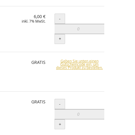
6,00 €
Menge
-
inkl. 7% MwSt.
+
Geben Sie unten einen
GRATIS
Gutscheincode ein, um
dieses Produkt zu bestellen.
GRATIS
Menge
-
+