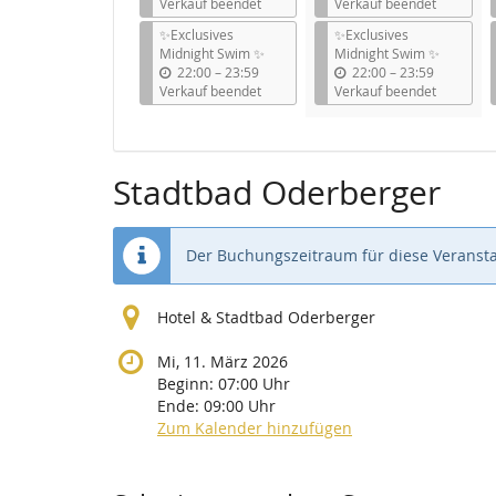
i
i
Verkauf beendet
Verkauf beendet
s
s
✨Exclusives
✨Exclusives
Midnight Swim ✨
Midnight Swim ✨
b
b
22:00
–
23:59
22:00
–
23:59
i
i
Verkauf beendet
Verkauf beendet
s
s
Stadtbad Oderberger
Der Buchungszeitraum für diese Veransta
Hotel & Stadtbad Oderberger
Mi, 11. März 2026
Beginn:
07:00
Uhr
Ende:
09:00
Uhr
Zum Kalender hinzufügen