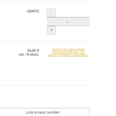
GRATIS
Menge
-
+
Geben Sie unten einen
30,00 €
Gutscheincode ein, um
inkl. 7% MwSt.
dieses Produkt zu bestellen.
Link erneut senden