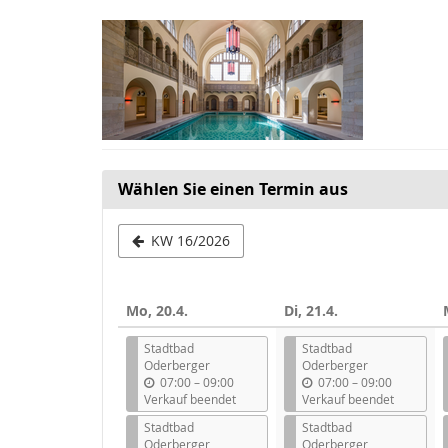
Zum
Haupt-
Inhalt
springen
Wählen Sie einen Termin aus
Woche
KW 16/2026
zur
Anzeige
Mo, 20.4.
Di, 21.4.
auswählen
Stadtbad
Stadtbad
Oderberger
Oderberger
b
b
07:00
–
09:00
07:00
–
09:00
i
i
Verkauf beendet
Verkauf beendet
s
s
Stadtbad
Stadtbad
Oderberger
Oderberger