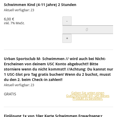
Schwimmen Kind (4-11 Jahre) 2 Stunden
Aktuell verfügbar: 23
6,00 €
Menge
-
inkl. 7% MwSt.
+
Urban Sportsclub M- Schwimmen // wird auch bei Nicht-
Erscheinen von deinem USC Konto abgebucht!! Bitte
storniere wenn du nicht kommst!! //Achtung: Du kannst nur
1 USC-Slot pro Tag gratis buchen! Wenn du 2 buchst, musst
du den 2. beim Check-in zahlen!!
Aktuell verfügbar: 23
Geben Sie unten einen
GRATIS
Gutscheincode ein, um dieses
Produkt zu bestellen.
Einlösung 1x von 10er Karte Schwimmen Erwachsene:r