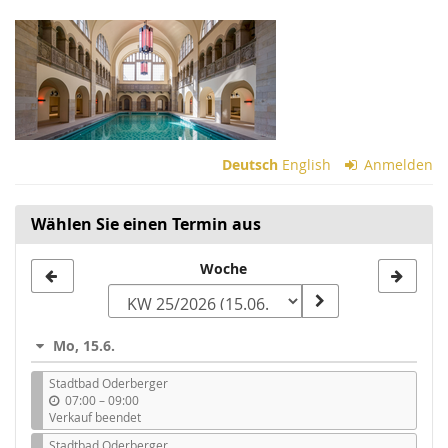
Zum
Haupt-
Inhalt
springen
Deutsch
English
Anmelden
Wählen Sie einen Termin aus
Woche
Woche
zur
Anzeige
Mo, 15.6.
auswählen
Stadtbad Oderberger
b
07:00
–
09:00
i
Verkauf beendet
s
Stadtbad Oderberger