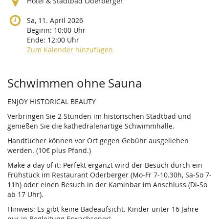
Hotel & Stadtbad Oderberger
Sa, 11. April 2026
Beginn:
10:00
Uhr
Ende:
12:00
Uhr
Zum Kalender hinzufügen
Produkte
Schwimmen ohne Sauna
ENJOY HISTORICAL BEAUTY
Verbringen Sie 2 Stunden im historischen Stadtbad und
genießen Sie die kathedralenartige Schwimmhalle.
Handtücher können vor Ort gegen Gebühr ausgeliehen
werden. (10€ plus Pfand.)
Make a day of it: Perfekt ergänzt wird der Besuch durch ein
Frühstück im Restaurant Oderberger (Mo-Fr 7-10.30h, Sa-So 7-
11h) oder einen Besuch in der Kaminbar im Anschluss (Di-So
ab 17 Uhr).
Hinweis: Es gibt keine Badeaufsicht. Kinder unter 16 Jahre
nur in Begleitung Erwachsener!