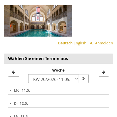
Zum
Haupt-
Inhalt
springen
Deutsch
English
Anmelden
Wählen Sie einen Termin aus
Woche
Woche
zur
Anzeige
Mo, 11.5.
auswählen
Di, 12.5.
Mi, 13.5.