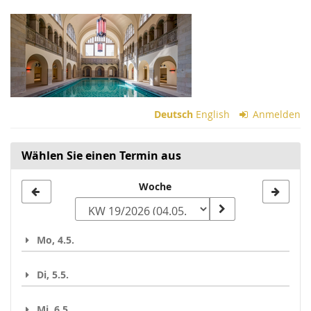
Zum
Haupt-
Inhalt
springen
Deutsch
English
Anmelden
Wählen Sie einen Termin aus
Woche
Woche
zur
Anzeige
Mo, 4.5.
auswählen
Di, 5.5.
Mi, 6.5.