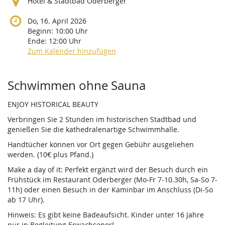
Hotel & Stadtbad Oderberger
Do, 16. April 2026
Beginn:
10:00
Uhr
Ende:
12:00
Uhr
Zum Kalender hinzufügen
Produkte
Schwimmen ohne Sauna
ENJOY HISTORICAL BEAUTY
Verbringen Sie 2 Stunden im historischen Stadtbad und
genießen Sie die kathedralenartige Schwimmhalle.
Handtücher können vor Ort gegen Gebühr ausgeliehen
werden. (10€ plus Pfand.)
Make a day of it: Perfekt ergänzt wird der Besuch durch ein
Frühstück im Restaurant Oderberger (Mo-Fr 7-10.30h, Sa-So 7-
11h) oder einen Besuch in der Kaminbar im Anschluss (Di-So
ab 17 Uhr).
Hinweis: Es gibt keine Badeaufsicht. Kinder unter 16 Jahre
nur in Begleitung Erwachsener!