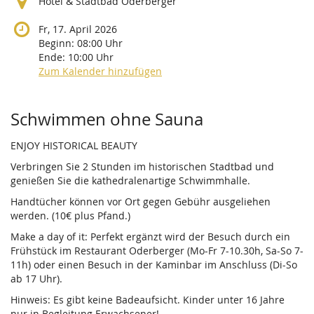
Hotel & Stadtbad Oderberger
Fr, 17. April 2026
Beginn:
08:00
Uhr
Ende:
10:00
Uhr
Zum Kalender hinzufügen
Produkte
Schwimmen ohne Sauna
ENJOY HISTORICAL BEAUTY
Verbringen Sie 2 Stunden im historischen Stadtbad und
genießen Sie die kathedralenartige Schwimmhalle.
Handtücher können vor Ort gegen Gebühr ausgeliehen
werden. (10€ plus Pfand.)
Make a day of it: Perfekt ergänzt wird der Besuch durch ein
Frühstück im Restaurant Oderberger (Mo-Fr 7-10.30h, Sa-So 7-
11h) oder einen Besuch in der Kaminbar im Anschluss (Di-So
ab 17 Uhr).
Hinweis: Es gibt keine Badeaufsicht. Kinder unter 16 Jahre
nur in Begleitung Erwachsener!