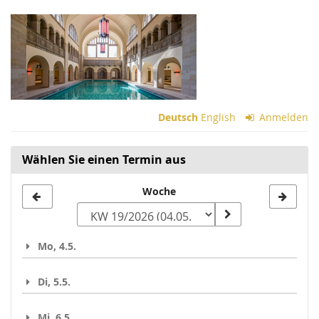
Zum
Haupt-
Inhalt
springen
Deutsch
English
Anmelden
Wählen Sie einen Termin aus
Woche
Woche
zur
Anzeige
Mo, 4.5.
auswählen
Di, 5.5.
Mi, 6.5.