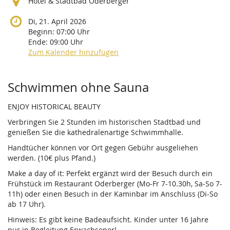
Hotel & Stadtbad Oderberger
Di, 21. April 2026
Beginn:
07:00
Uhr
Ende:
09:00
Uhr
Zum Kalender hinzufügen
Produkte
Schwimmen ohne Sauna
ENJOY HISTORICAL BEAUTY
Verbringen Sie 2 Stunden im historischen Stadtbad und
genießen Sie die kathedralenartige Schwimmhalle.
Handtücher können vor Ort gegen Gebühr ausgeliehen
werden. (10€ plus Pfand.)
Make a day of it: Perfekt ergänzt wird der Besuch durch ein
Frühstück im Restaurant Oderberger (Mo-Fr 7-10.30h, Sa-So 7-
11h) oder einen Besuch in der Kaminbar im Anschluss (Di-So
ab 17 Uhr).
Hinweis: Es gibt keine Badeaufsicht. Kinder unter 16 Jahre
nur in Begleitung Erwachsener!