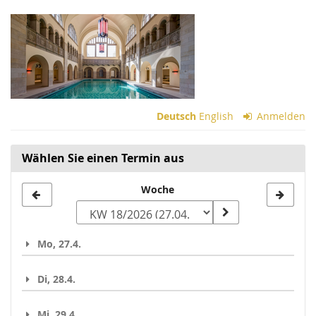
Zum
Haupt-
Inhalt
springen
Deutsch
English
Anmelden
Wählen Sie einen Termin aus
Woche
Woche
zur
Anzeige
Mo, 27.4.
auswählen
Di, 28.4.
Mi, 29.4.